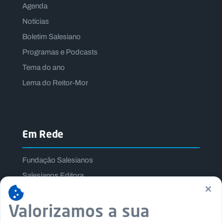
Agenda
Notícias
Boletim Salesiano
Programas e Podcasts
Tema do ano
Lema do Reitor-Mor
Em Rede
Fundação Salesianos
Salesianos Editora
×
Família Salesiana
Valorizamos a sua
Missão Dom Bosco
Jogos Nacionais Salesianos