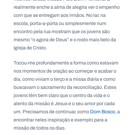
.
realmente enche a alma de alegria ver o empenho
p
t
com que se entregam aos irmãos. No lar, na
escola, porta-a-porta ou simplesmente num
encontro pela rua mostram que os jovens são
A
C
g
o
mesmo “o agora de Deus” e o rosto mais belo da
e
n
Igreja de Cristo.
n
t
d
a
a
c
Tocou-me profundamente a forma como estavam
t
o
nos momentos de oração ao começar e acabar o
s
dia, como viviam o terço e a missa diária e como
N
buscavam o sacramento da reconciliação. Estes
e
w
jovens têm bem claro que o centro da vida e o
s
l
alento da missão é Jesus e o seu amor por cada
e
um. Precisamos de continuar, como
Dom Bosco
, a
tt
e
encontrar neles inspiração e exemplo para a
r
missão de todos os dias.