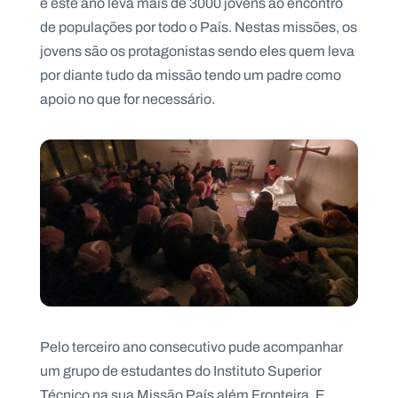
e este ano leva mais de 3000 jovens ao encontro
de populações por todo o País. Nestas missões, os
jovens são os protagonistas sendo eles quem leva
por diante tudo da missão tendo um padre como
P
apoio no que for necessário.
O
R
T
A
L
N
A
C
I
O
N
A
L
S
a
l
e
s
i
a
Pelo terceiro ano consecutivo pude acompanhar
n
um grupo de estudantes do Instituto Superior
o
s
Técnico na sua Missão País além Fronteira. E