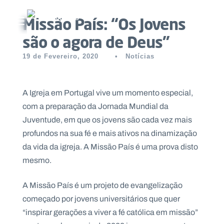
Missão País: “Os Jovens
Abrir menu principal
são o agora de Deus”
Pesquisar no site
19 de Fevereiro, 2020
•
Notícias
Início
A Igreja em Portugal vive um momento especial,
Quem
com a preparação da Jornada Mundial da
somos
Juventude, em que os jovens são cada vez mais
profundos na sua fé e mais ativos na dinamização
O
da vida da igreja. A Missão País é uma prova disto
que
mesmo.
fazemos
A Missão País é um projeto de evangelização
Recursos
começado por jovens universitários que quer
“inspirar gerações a viver a fé católica em missão”
Notícias