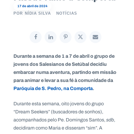
17 de abril de 2024
POR
NÍDIA SILVA
NOTÍCIAS
P
O
R
T
A
L
N
Durante a semana de 1 a 7 de abril o grupo de
A
C
jovens dos Salesianos de Setúbal decidiu
I
O
embarcar numa aventura, partindo em missão
N
A
L
para animar e levar a sua fé à comunidade da
S
Paróquia de S. Pedro, na Comporta
.
a
l
e
Durante esta semana, oito jovens do grupo
s
i
“Dream Seekers” (buscadores de sonhos),
a
acompanhados pelo Pe. Domingos Santos,
sdb
,
n
o
decidiram como Maria e disseram “sim”. A
s