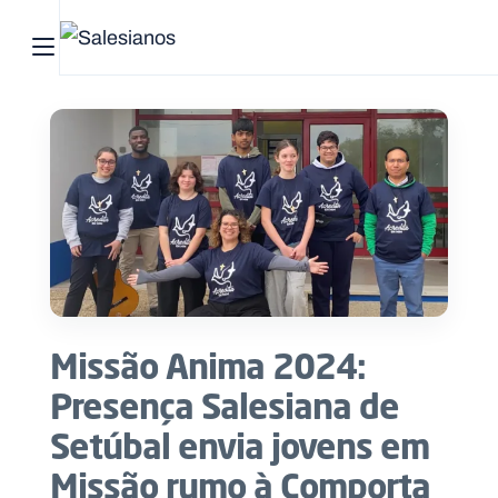
Abrir menu principal
Pesquisar no site
Início
Quem
somos
O
que
Missão Anima 2024:
fazemos
Presença Salesiana de
Recursos
Setúbal envia jovens em
Missão rumo à Comporta
Notícias