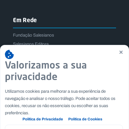
Em Rede
Fundação Salesianos
Salesianos Editora
×
Família Salesiana
Valorizamos a sua
Missão Dom Bosco
Jogos Nacionais Salesianos
privacidade
Utilizamos cookies para melhorar a sua experiência de
navegação e analisar o nosso tráfego. Pode aceitar todos os
cookies, recusar os não essenciais ou escolher as suas
preferências.
Política de Privacidade
Política de Cookies