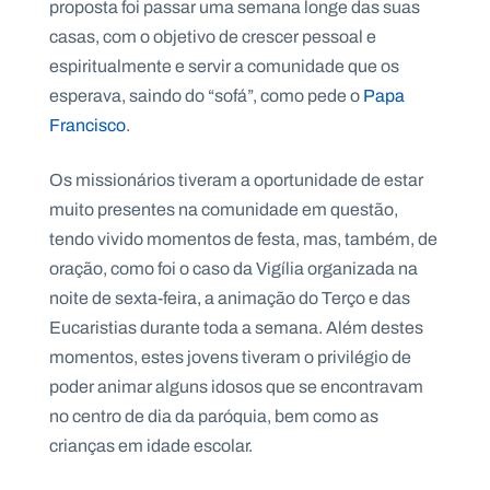
proposta foi passar uma semana longe das suas
.
p
casas, com o objetivo de crescer pessoal e
t
espiritualmente e servir a comunidade que os
esperava, saindo do “sofá”, como pede o
Papa
Francisco
.
A
C
g
o
e
n
n
t
Os missionários tiveram a oportunidade de estar
d
a
muito presentes na comunidade em questão,
a
c
t
tendo vivido momentos de festa, mas, também, de
o
s
oração, como foi o caso da Vigília organizada na
noite de sexta-feira, a animação do Terço e das
N
e
Eucaristias durante toda a semana. Além destes
w
s
momentos, estes jovens tiveram o privilégio de
l
poder animar alguns idosos que se encontravam
e
tt
no centro de dia da paróquia, bem como as
e
r
crianças em idade escolar.