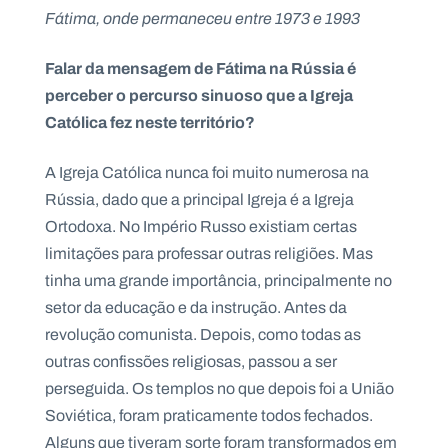
.
Fátima, onde permaneceu entre 1973 e 1993
p
t
Falar da mensagem de Fátima na Rússia é
perceber o percurso sinuoso que a Igreja
A
C
Católica fez neste território?
g
o
e
n
n
t
A Igreja Católica nunca foi muito numerosa na
d
a
a
c
Rússia, dado que a principal Igreja é a Igreja
t
o
Ortodoxa. No Império Russo existiam certas
s
limitações para professar outras religiões. Mas
N
tinha uma grande importância, principalmente no
e
setor da educação e da instrução. Antes da
w
s
revolução comunista. Depois, como todas as
l
e
outras confissões religiosas, passou a ser
tt
e
perseguida. Os templos no que depois foi a União
r
Soviética, foram praticamente todos fechados.
Alguns que tiveram sorte foram transformados em