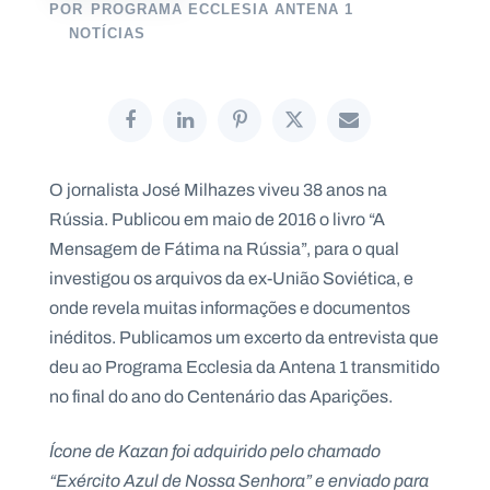
POR
PROGRAMA ECCLESIA ANTENA 1
NOTÍCIAS
P
O
R
T
A
L
O jornalista José Milhazes viveu 38 anos na
N
A
Rússia. Publicou em maio de 2016 o livro “A
C
I
Mensagem de Fátima na Rússia”, para o qual
O
N
A
investigou os arquivos da ex-União Soviética, e
L
S
onde revela muitas informações e documentos
a
inéditos. Publicamos um excerto da entrevista que
l
e
deu ao Programa Ecclesia da Antena 1 transmitido
s
no final do ano do Centenário das Aparições.
i
a
n
Ícone de Kazan foi adquirido pelo chamado
o
“Exército Azul de Nossa Senhora” e enviado para
s