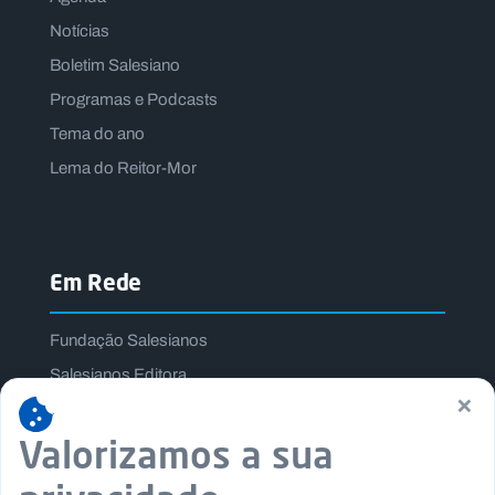
Notícias
Boletim Salesiano
Programas e Podcasts
Tema do ano
Lema do Reitor-Mor
Em Rede
Fundação Salesianos
Salesianos Editora
×
Família Salesiana
Missão Dom Bosco
Valorizamos a sua
Jogos Nacionais Salesianos