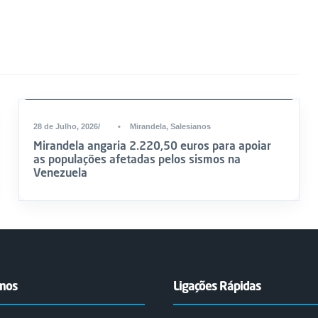
DESTAQUE
28 de Julho, 2026
•
Mirandela
,
Salesianos
Mirandela angaria 2.220,50 euros para apoiar
as populações afetadas pelos sismos na
Venezuela
emos
Ligações Rápidas