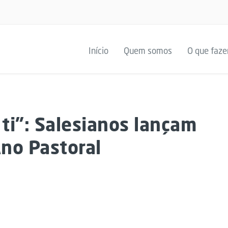
Início
Quem somos
O que faz
ti”: Salesianos lançam
Ano Pastoral