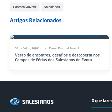
Pastoral Juvenil
Salesianos
Artigos Relacionados
30 de Julho, 2026
•
Évora
,
Pastoral Juvenil
Verão de encontros, desafios e descoberta nos
Campos de Férias dos Salesianos de Évora
O que faz