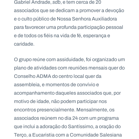
Gabriel Andrade,
sdb
, e tem cerca de 20
.
p
associados que se dedicam a promover a devoção
t
e o culto público de Nossa Senhora Auxiliadora
para favorecer uma profunda participação pessoal
e de todos os fiéis na vida de fé, esperança e
A
C
g
o
caridade.
e
n
n
t
d
a
O grupo reúne com assiduidade, foi organizado um
a
c
t
plano de atividades com reuniões mensais quer do
o
s
Conselho ADMA do centro local quer da
assembleia, e momentos de convívio e
N
e
acompanhamento daqueles associados que, por
w
s
motivo de idade, não podem participar nos
l
encontros presencialmente. Mensalmente, os
e
tt
associados reúnem no dia 24 com um programa
e
r
que inclui a adoração do Santíssimo, a oração do
Terço, a Eucaristia com a Comunidade Salesiana