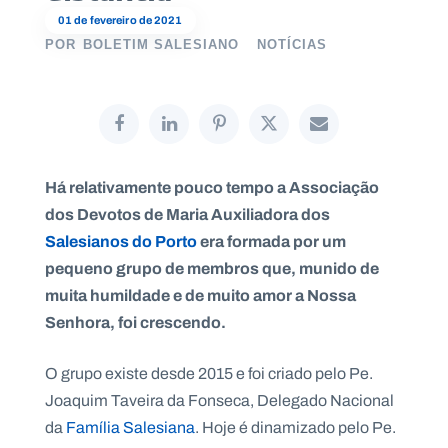
01 de fevereiro de 2021
POR
BOLETIM SALESIANO
NOTÍCIAS
P
O
R
T
A
L
N
Há relativamente pouco tempo a Associação
A
C
dos Devotos de Maria Auxiliadora dos
I
O
Salesianos do Porto
era formada por um
N
A
L
pequeno grupo de membros que, munido de
S
muita humildade e de muito amor a Nossa
a
l
Senhora, foi crescendo.
e
s
i
O grupo existe desde 2015 e foi criado pelo Pe.
a
Joaquim Taveira da Fonseca, Delegado Nacional
n
o
da
Família Salesiana
. Hoje é dinamizado pelo Pe.
s