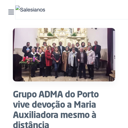
Abrir menu principal
Pesquisar no site
Início
Quem
somos
O
que
Grupo ADMA do Porto
fazemos
vive devoção a Maria
Recursos
Auxiliadora mesmo à
distância
Notícias