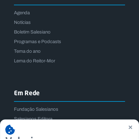
Agenda
Notícias
Boletim Salesiano
Programas e Podcasts
Tema do ano
Lema do Reitor-Mor
Em Rede
Fundação Salesianos
Salesianos Editora
×
Família Salesiana
Missão Dom Bosco