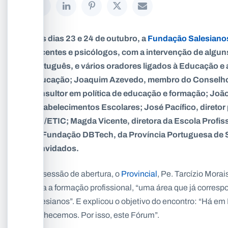
Nos dias 23 e 24 de outubro, a
Fundação Salesiano
docentes e psicólogos, com a intervenção de algu
português, e vários oradores ligados à Educação e 
Educação; Joaquim Azevedo, membro do Conselho N
consultor em política de educação e formação; João
Estabelecimentos Escolares; José Pacífico, direto
EPI/ETIC; Magda Vicente, diretora da Escola Profissi
da Fundação DBTech, da Província Portuguesa de S
convidados.
Na sessão de abertura, o
Provincial
, Pe. Tarcízio Mora
para a formação profissional, “uma área que já corres
salesianos”. E explicou o objetivo do encontro: “Há em
conhecemos. Por isso, este Fórum”.