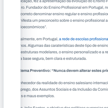
Educação, fez a apresentação da evolução do Ensino Pr
futuro. Fundador do Ensino Profissional em Portugal, 
é incorreto denominar ensino regular e ensino profissio
Manifesta um preconceito sobre o ensino profissional ai
socioeconómicos”.
Atualmente, em Portugal,
a rede de escolas profissiona
alunos. Algumas das caraterísticas deste tipo de ensino
por estruturas modelares, o ensino personalizado e a 
uma base segura, bem clara e estruturada.
Sistema Preventivo: “Nunca devem alterar estes pri
Conhecedor da realidade do ensino salesiano internaci
Emprego, dos Assuntos Sociais e da Inclusão da Comis
bons e maus exemplos.
Para João Santos, o objetivo das políticas europeias 