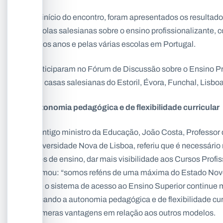
No início do encontro, foram apresentados os resultados
escolas salesianas sobre o ensino profissionalizante, c
vários anos e pelas várias escolas em Portugal.
Participaram no Fórum de Discussão sobre o Ensino Pro
das casas salesianas do Estoril, Évora, Funchal, Lisbo
Autonomia pedagógica e de flexibilidade curricular
O antigo ministro da Educação, João Costa, Professor
Universidade Nova de Lisboa, referiu que é necessário 
tipos de ensino, dar mais visibilidade aos Cursos Profis
afirmou: “somos reféns de uma máxima do Estado Novo: 
que o sistema de acesso ao Ensino Superior continue m
Focando a autonomia pedagógica e de flexibilidade curr
inúmeras vantagens em relação aos outros modelos.