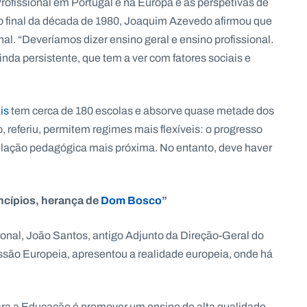
ofissional em Portugal e na Europa e as perspetivas de
no final da década de 1980, Joaquim Azevedo afirmou que
nal. “Deveríamos dizer ensino geral e ensino profissional.
nda persistente, que tem a ver com fatores sociais e
is
tem cerca de 180 escolas e absorve quase metade dos
, referiu, permitem regimes mais flexíveis: o progresso
relação pedagógica mais próxima. No entanto, deve haver
ncípios, herança de
Dom Bosco
”
onal, João Santos, antigo Adjunto da Direção-Geral do
são Europeia, apresentou a realidade europeia, onde há
para a Educação é promover um ensino de alta qualidade,