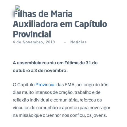
Filhas de Maria
Abrir menu principal
Auxiliadora em Capítulo
Pesquisar no site
Provincial
Início
4 de Novembro, 2019
•
Notícias
Quem
A assembleia reuniu em Fátima de 31 de
somos
outubro a 3 de novembro.
O
O Capítulo
Provincial
das FMA, ao longo de três
que
dias muito intensos de oração, trabalho e de
fazemos
reflexão individual e comunitária, reforçou os
vínculos de comunhão e apontou para novo vigor
Recursos
na missão que o Senhor nos confiou, os jovens.
Notícias