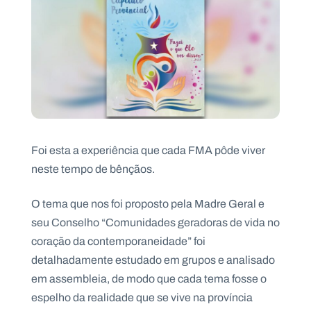
.
p
t
A
C
g
o
e
n
n
t
d
a
a
c
t
Foi esta a experiência que cada FMA pôde viver
o
s
neste tempo de bênçãos.
N
e
O tema que nos foi proposto pela Madre Geral e
w
seu Conselho “Comunidades geradoras de vida no
s
l
coração da contemporaneidade” foi
e
tt
detalhadamente estudado em grupos e analisado
e
em assembleia, de modo que cada tema fosse o
r
espelho da realidade que se vive na província