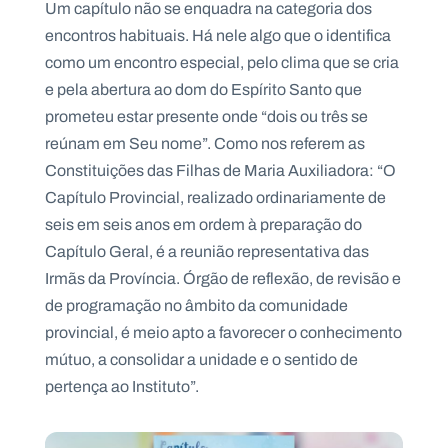
Um capítulo não se enquadra na categoria dos
encontros habituais. Há nele algo que o identifica
como um encontro especial, pelo clima que se cria
e pela abertura ao dom do Espírito Santo que
P
prometeu estar presente onde “dois ou três se
O
R
reúnam em Seu nome”. Como nos referem as
T
A
L
Constituições das Filhas de Maria Auxiliadora: “O
N
A
Capítulo Provincial, realizado ordinariamente de
C
I
seis em seis anos em ordem à preparação do
O
N
Capítulo Geral, é a reunião representativa das
A
L
Irmãs da Província. Órgão de reflexão, de revisão e
S
a
de programação no âmbito da comunidade
l
provincial, é meio apto a favorecer o conhecimento
e
s
mútuo, a consolidar a unidade e o sentido de
i
pertença ao Instituto”.
a
n
o
s