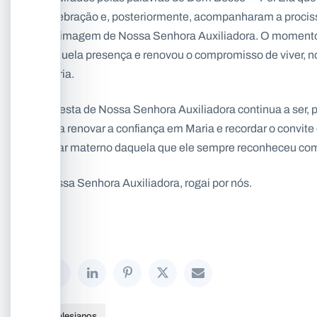
celebração e, posteriormente, acompanharam a prociss
e a imagem de Nossa Senhora Auxiliadora. O momento to
naquela presença e renovou o compromisso de viver, no
Maria.
A Festa de Nossa Senhora Auxiliadora continua a ser, p
para renovar a confiança em Maria e recordar o convit
olhar materno daquela que ele sempre reconheceu com
Nossa Senhora Auxiliadora, rogai por nós.
Salesianos