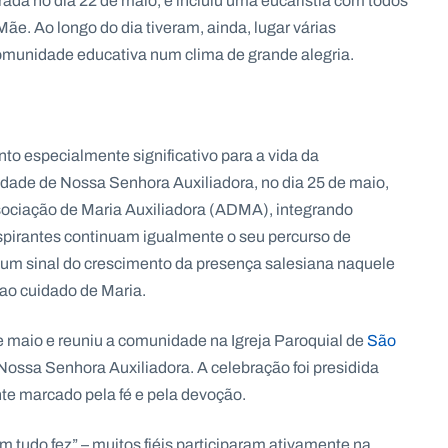
ebrada no dia 22 de maio, e incluiu uma eucaristia com todos
e. Ao longo do dia tiveram, ainda, lugar várias
comunidade educativa num clima de grande alegria.
o especialmente significativo para a vida da
nidade de Nossa Senhora Auxiliadora, no dia 25 de maio,
sociação de Maria Auxiliadora (ADMA), integrando
spirantes continuam igualmente o seu percurso de
um sinal do crescimento da presença salesiana naquele
a ao cuidado de Maria.
de maio e reuniu a comunidade na Igreja Paroquial de
São
Nossa Senhora Auxiliadora. A celebração foi presidida
nte marcado pela fé e pela devoção.
 tudo fez” – muitos fiéis participaram ativamente na