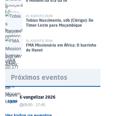
o Homem na Era da IA
01 AGOSTO 2026
Tobias Nascimento, sdb (Clérigo): De
Timor-Leste para Moçambique
01 AGOSTO 2026
FMA Missionária em África: O burrinho
de Hanni
Próximos eventos
E-vangelizar 2026
19/09
09:00 - 17:45
Ver todos os eventos →