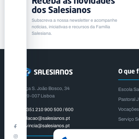
Receba as novidades
dos Salesianos
Subscreva a nossa newsletter e acompanhe
notícias, iniciativas e recursos da Família
Salesiana.
O que 
Praça S. João Bosco, 34
Escola Sa
1399-007 Lisboa
Pastoral J
Vocações
+351 210 900 500 / 600
fundacao@salesianos.pt
Serviço S
provincia@salesianos.pt