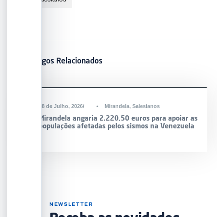
Artigos Relacionados
DESTAQUE
28 de Julho, 2026
•
Mirandela
,
Salesianos
Mirandela angaria 2.220,50 euros para apoiar as
populações afetadas pelos sismos na Venezuela
NEWSLETTER