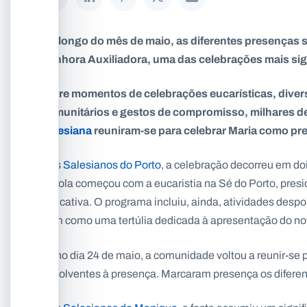
Ao longo do mês de maio, as diferentes presenças 
Senhora Auxiliadora, uma das celebrações mais sign
Entre momentos de celebrações eucarísticas, divers
comunitários e gestos de compromisso, milhares d
Salesiana
reuniram-se para celebrar Maria como pr
Nos
Salesianos do Porto
, a celebração decorreu em doi
escola começou com a eucaristia na Sé do Porto, presi
educativa. O programa incluiu, ainda, atividades despo
bem como uma tertúlia dedicada à apresentação do n
Já no dia 24 de maio, a comunidade voltou a reunir-se p
envolventes à presença. Marcaram presença os diferent