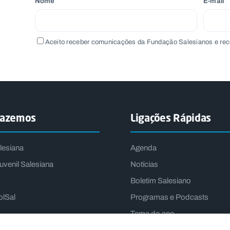
Nome
E-mail
Aceito receber comunicações da Fundação Salesianos e rec
fazemos
Ligações Rápidas
lesiana
Agenda
uvenil Salesiana
Notícias
Boletim Salesiano
olSal
Programas e Podcasts
Tema do ano