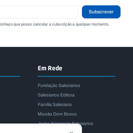
Subscrever
onheço que posso cancelar a subscrição a qualquer momento.
Em Rede
Fundação Salesianos
Salesianos Editora
Família Salesiana
Missão Dom Bosco
Jogos Nacionais Salesianos
×