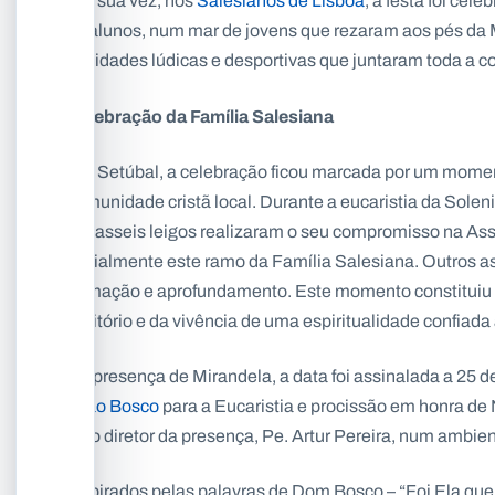
Por sua vez, nos
Salesianos de Lisboa
, a festa foi cel
os alunos, num mar de jovens que rezaram aos pés da Mã
atividades lúdicas e desportivas que juntaram toda a 
Celebração da Família Salesiana
Em Setúbal, a celebração ficou marcada por um moment
comunidade cristã local. Durante a eucaristia da Sole
dezasseis leigos realizaram o seu compromisso na As
oficialmente este ramo da Família Salesiana. Outros a
formação e aprofundamento. Este momento constituiu 
território e da vivência de uma espiritualidade confiad
Na presença de Mirandela, a data foi assinalada a 25 
João Bosco
para a Eucaristia e procissão em honra de 
pelo diretor da presença, Pe. Artur Pereira, num ambie
Inspirados pelas palavras de Dom Bosco – “Foi Ela quem