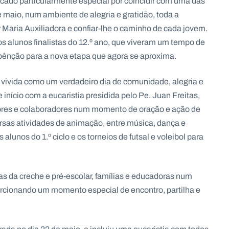
ficado particularmente especial por coincidir com uma das
e maio, num ambiente de alegria e gratidão, toda a
 Maria Auxiliadora e confiar-lhe o caminho de cada jovem.
 alunos finalistas do 12.º ano, que viveram um tempo de
bênção para a nova etapa que agora se aproxima.
 vivida como um verdadeiro dia de comunidade, alegria e
e início com a eucaristia presidida pelo Pe. Juan Freitas,
dores e colaboradores num momento de oração e ação de
rsas atividades de animação, entre música, dança e
 alunos do 1.º ciclo e os torneios de futsal e voleibol para
as da creche e pré-escolar, famílias e educadoras num
porcionando um momento especial de encontro, partilha e