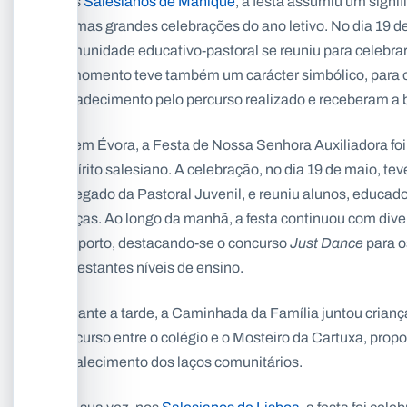
Nos
Salesianos de Manique
, a festa assumiu um signi
últimas grandes celebrações do ano letivo. No dia 19 d
comunidade educativo-pastoral se reuniu para celebrar
O momento teve também um carácter simbólico, para os
agradecimento pelo percurso realizado e receberam a 
Já em Évora, a Festa de Nossa Senhora Auxiliadora foi
espírito salesiano. A celebração, no dia 19 de maio, tev
delegado da Pastoral Juvenil, e reuniu alunos, educa
graças. Ao longo da manhã, a festa continuou com dive
desporto, destacando-se o concurso
Just Dance
para os
os restantes níveis de ensino.
Durante a tarde, a Caminhada da Família juntou crianç
percurso entre o colégio e o Mosteiro da Cartuxa, pro
fortalecimento dos laços comunitários.