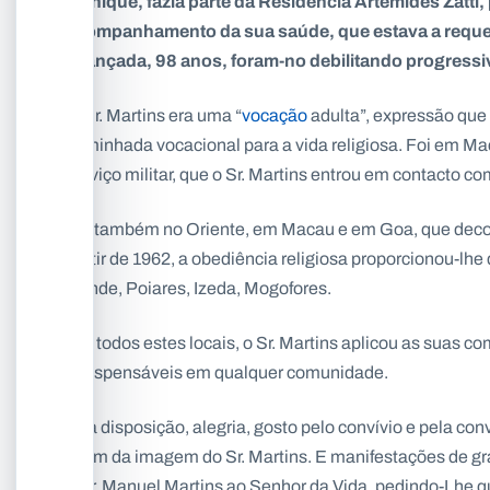
Manique, fazia parte da Residência Artémides Zatti
acompanhamento da sua saúde, que estava a requer
avançada, 98 anos, foram-no debilitando progress
O Sr. Martins era uma “
vocação
adulta”, expressão que
caminhada vocacional para a vida religiosa. Foi em Mac
serviço militar, que o Sr. Martins entrou em contacto 
Foi também no Oriente, em Macau e em Goa, que decorr
partir de 1962, a obediência religiosa proporcionou-lhe
Conde, Poiares, Izeda, Mogofores.
Em todos estes locais, o Sr. Martins aplicou as suas c
indispensáveis em qualquer comunidade.
Boa disposição, alegria, gosto pelo convívio e pela con
ficam da imagem do Sr. Martins. E manifestações de
o Sr. Manuel Martins ao Senhor da Vida, pedindo-Lhe q