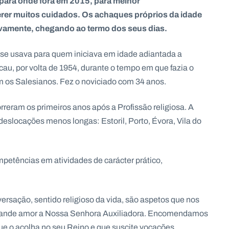
, para onde fora em 2015, para melhor
er muitos cuidados. Os achaques próprios da idade
ivamente, chegando ao termo dos seus dias.
 se usava para quem iniciava em idade adiantada a
au, por volta de 1954, durante o tempo em que fazia o
com os Salesianos. Fez o noviciado com 34 anos.
eram os primeiros anos após a Profissão religiosa. A
 deslocações menos longas: Estoril, Porto, Évora, Vila do
ompetências em atividades de carácter prático,
versação, sentido religioso da vida, são aspetos que nos
 grande amor a Nossa Senhora Auxiliadora. Encomendamos
ue o acolha no seu Reino e que suscite vocações