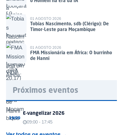
o Homem na Era da IA
01 AGOSTO 2026
Tobias Nascimento, sdb (Clérigo): De
Timor-Leste para Moçambique
01 AGOSTO 2026
FMA Missionária em África: O burrinho
de Hanni
Próximos eventos
E-vangelizar 2026
19/09
09:00 - 17:45
Ver todos os eventos →