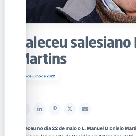
Faleceu salesiano
Martins
05 de julho de 2022
Faleceu no dia 22 de maio o L. Manuel Dionísio Ma