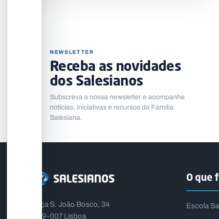
NEWSLETTER
Receba as novidades
dos Salesianos
Subscreva a nossa newsletter e acompanhe
notícias, iniciativas e recursos da Família
Salesiana.
O que 
Praça S. João Bosco, 34
Escola Sa
1399-007 Lisboa