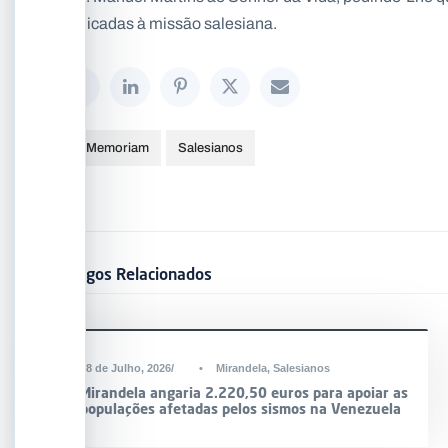
dedicadas à missão salesiana.
In Memoriam
Salesianos
Artigos Relacionados
DESTAQUE
28 de Julho, 2026
•
Mirandela
,
Salesianos
Mirandela angaria 2.220,50 euros para apoiar as
populações afetadas pelos sismos na Venezuela