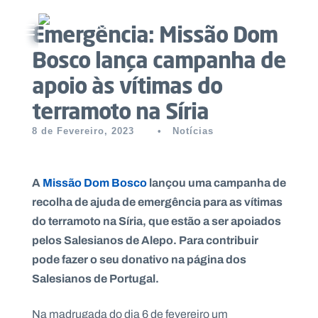
Emergência: Missão Dom
Abrir menu principal
Bosco lança campanha de
Pesquisar no site
apoio às vítimas do
terramoto na Síria
Início
8 de Fevereiro, 2023
•
Notícias
Quem
somos
A
Missão Dom Bosco
lançou uma campanha de
O
recolha de ajuda de emergência para as vítimas
que
do terramoto na Síria, que estão a ser apoiados
fazemos
pelos Salesianos de Alepo. Para contribuir
pode fazer o seu donativo na página dos
Recursos
Salesianos de Portugal.
Notícias
Na madrugada do dia 6 de fevereiro um