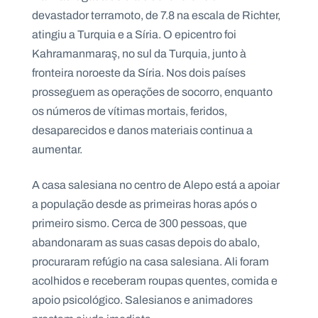
devastador terramoto, de 7.8 na escala de Richter,
atingiu a Turquia e a Síria. O epicentro foi
Kahramanmaraş, no sul da Turquia, junto à
fronteira noroeste da Síria. Nos dois países
P
O
prosseguem as operações de socorro, enquanto
R
T
os números de vítimas mortais, feridos,
A
L
N
desaparecidos e danos materiais continua a
A
C
aumentar.
I
O
N
A
A casa salesiana no centro de Alepo está a apoiar
L
S
a população desde as primeiras horas após o
a
primeiro sismo. Cerca de 300 pessoas, que
l
e
abandonaram as suas casas depois do abalo,
s
procuraram refúgio na casa salesiana. Ali foram
i
a
acolhidos e receberam roupas quentes, comida e
n
apoio psicológico. Salesianos e animadores
o
s