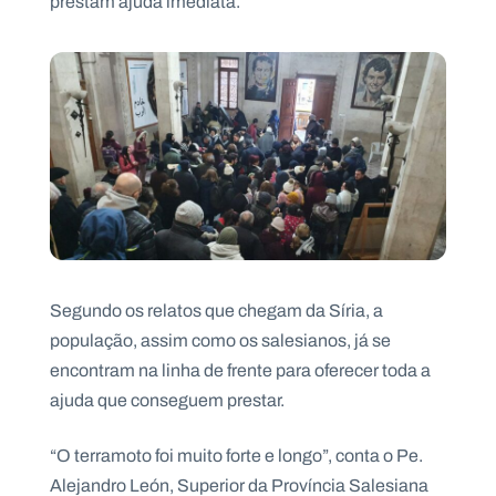
prestam ajuda imediata.
.
p
t
A
C
g
o
e
n
n
t
d
a
a
c
t
o
s
N
Segundo os relatos que chegam da Síria, a
e
população, assim como os salesianos, já se
w
s
encontram na linha de frente para oferecer toda a
l
e
ajuda que conseguem prestar.
tt
e
r
“O terramoto foi muito forte e longo”, conta o Pe.
Alejandro León, Superior da Província Salesiana