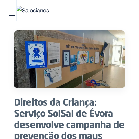
Abrir menu principal
Pesquisar no site
Início
Quem
somos
O
que
Direitos da Criança:
fazemos
Serviço SolSal de Évora
Recursos
desenvolve campanha de
prevenção dos maus
Notícias