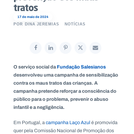
tratos
17 de maio de 2024
POR
DINA JEREMIAS
NOTÍCIAS
P
O
R
T
A
L
N
A
C
I
O serviço social da
Fundação Salesianos
O
N
desenvolveu uma campanha de sensibilização
A
L
contra os maus tratos das crianças. A
S
a
campanha pretende reforçar a consciência do
l
público para o problema, prevenir o abuso
e
s
infantil e a negligência.
i
a
n
Em Portugal, a
campanha Laço Azul
é promovida
o
quer pela Comissão Nacional de Promoção dos
s