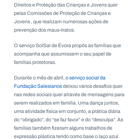
.
Direitos e Proteção das Crianças e Jovens quer
p
pelas Comissões de Proteção de Crianças e
t
Jovens , que realizam numerosas ações de
prevenção dos maus-tratos.
A
C
g
o
O serviço SolSal de Évora propôs às famílias que
e
n
n
t
acompanha que assumissem o seu papel de
d
a
a
c
famílias protetoras.
t
o
s
Durante o mês de abril,
o serviço social da
N
Fundação Salesianos
deixou vários desafios quer
e
nas redes sociais quer através de mensagens para
w
s
serem realizados em família. Uma dança juntos,
l
e
uma atividade física em conjunto, a prática diária
tt
do “obrigado”, do “se faz favor” e do “desculpa”. As
e
r
famílias também fizeram alguns trabalhos de
expressão plástica tendo como base o laço azul.