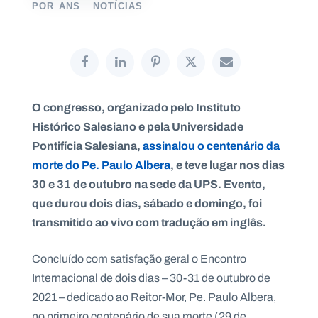
POR
ANS
NOTÍCIAS
P
O
R
T
O congresso, organizado pelo Instituto
A
L
Histórico Salesiano e pela Universidade
N
A
Pontifícia Salesiana,
assinalou o centenário da
C
I
O
morte do Pe. Paulo Albera
, e teve lugar nos dias
N
A
30 e 31 de outubro na sede da UPS. Evento,
L
S
que durou dois dias, sábado e domingo, foi
a
transmitido ao vivo com tradução em inglês.
l
e
s
Concluído com satisfação geral o Encontro
i
a
Internacional de dois dias – 30-31 de outubro de
n
2021 – dedicado ao Reitor-Mor, Pe. Paulo Albera,
o
s
no primeiro centenário de sua morte (29 de