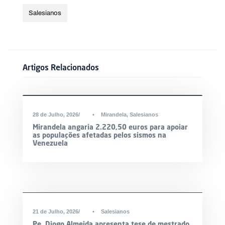
Salesianos
Artigos Relacionados
DESTAQUE
28 de Julho, 2026
•
Mirandela
,
Salesianos
Mirandela angaria 2.220,50 euros para apoiar
as populações afetadas pelos sismos na
Venezuela
21 de Julho, 2026
•
Salesianos
Pe. Diogo Almeida apresenta tese de mestrado