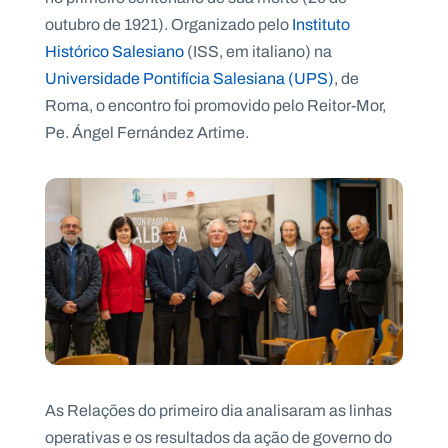
.
outubro de 1921). Organizado pelo
Instituto
p
t
Histórico Salesiano
(ISS, em italiano) na
Universidade Pontifícia Salesiana (UPS)
, de
Roma, o encontro foi promovido pelo Reitor-Mor,
A
C
g
o
Pe. Ángel Fernández Artime.
e
n
n
t
d
a
a
c
t
o
s
N
e
w
s
l
e
tt
e
r
As Relações do primeiro dia analisaram as linhas
operativas e os resultados da ação de governo do