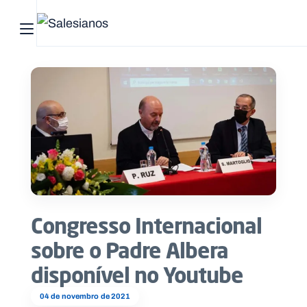
Abrir menu principal
Pesquisar no site
Início
Quem
somos
O
que
Congresso Internacional
fazemos
sobre o Padre Albera
Recursos
disponível no Youtube
Notícias
04 de novembro de 2021