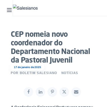
Abrir menu principal
Pesquisar no site
CEP nomeia novo
Início
coordenador do
Quem
Departamento Nacional
somos
da Pastoral Juvenil
O
17 de janeiro de 2025
que
POR
BOLETIM SALESIANO
NOTÍCIAS
fazemos
Recursos
Notícias