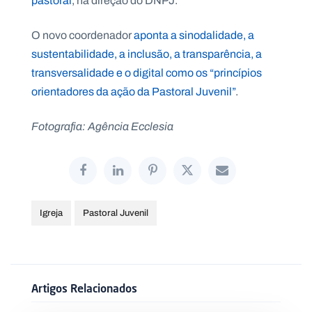
pastoral
, na direção do DNPJ.
.
p
t
O novo coordenador
aponta a sinodalidade, a
sustentabilidade, a inclusão, a transparência, a
transversalidade e o digital como os “princípios
A
C
g
o
orientadores da ação da Pastoral Juvenil”
.
e
n
n
t
d
a
Fotografia: Agência Ecclesia
a
c
t
o
s
N
e
Igreja
Pastoral Juvenil
w
s
l
e
tt
e
r
Artigos Relacionados