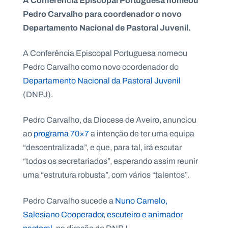
A Conferência Episcopal Portuguesa nomeou
Pedro Carvalho para coordenador o novo
Departamento Nacional de Pastoral Juvenil.
A Conferência Episcopal Portuguesa nomeou
P
O
Pedro Carvalho como novo coordenador do
R
T
A
Departamento Nacional da Pastoral Juvenil
L
N
(DNPJ).
A
C
I
O
Pedro Carvalho, da Diocese de Aveiro, anunciou
N
A
ao
programa 70×7
a intenção de ter uma equipa
L
S
“descentralizada”, e que, para tal, irá escutar
a
l
“todos os secretariados”, esperando assim reunir
e
uma “estrutura robusta”, com vários “talentos”.
s
i
a
Pedro Carvalho sucede a
Nuno Camelo,
n
Salesiano Cooperador, escuteiro e animador
o
s