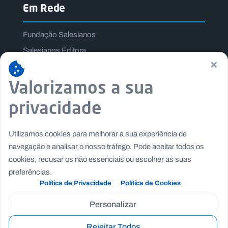
Em Rede
Fundação Salesianos
Salesianos Editora
×
Família Salesiana
Valorizamos a sua
Missão Dom Bosco
Jogos Nacionais Salesianos
privacidade
Utilizamos cookies para melhorar a sua experiência de
navegação e analisar o nosso tráfego. Pode aceitar todos os
cookies, recusar os não essenciais ou escolher as suas
preferências.
Política de Privacidade
Política de Cookies
Personalizar
Rejeitar Todos