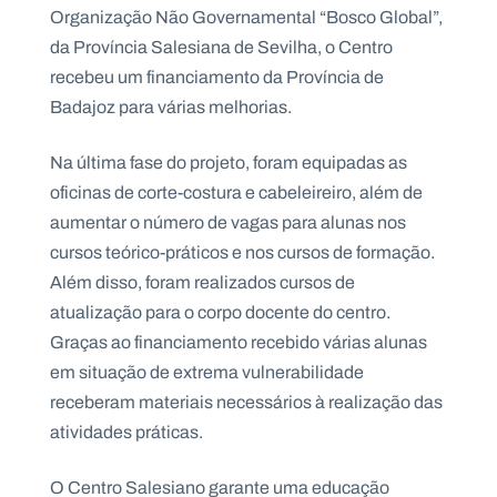
.
Organização Não Governamental “Bosco Global”,
p
da Província Salesiana de Sevilha, o Centro
t
recebeu um financiamento da Província de
Badajoz para várias melhorias.
A
C
g
o
Na última fase do projeto, foram equipadas as
e
n
n
t
oficinas de corte-costura e cabeleireiro, além de
d
a
a
c
aumentar o número de vagas para alunas nos
t
o
cursos teórico-práticos e nos cursos de formação.
s
Além disso, foram realizados cursos de
N
atualização para o corpo docente do centro.
e
Graças ao financiamento recebido várias alunas
w
s
em situação de extrema vulnerabilidade
l
e
receberam materiais necessários à realização das
tt
e
atividades práticas.
r
O Centro Salesiano garante uma educação