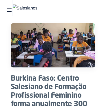
Abrir menu principal
Pesquisar no site
Início
Quem
somos
O
que
Burkina Faso: Centro
fazemos
Salesiano de Formação
Recursos
Profissional Feminino
forma anualmente 300
Notícias