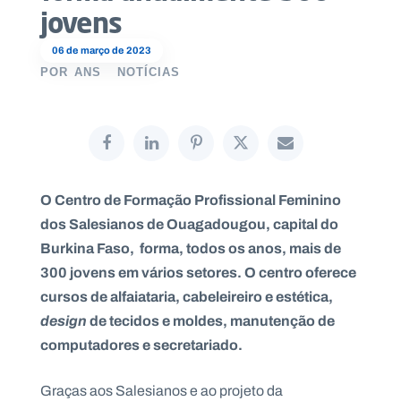
jovens
06 de março de 2023
POR
ANS
NOTÍCIAS
P
O
R
T
A
L
N
A
C
I
O Centro de Formação Profissional Feminino
O
N
dos Salesianos de Ouagadougou, capital do
A
L
Burkina Faso, forma, todos os anos, mais de
S
a
300 jovens em vários setores. O centro oferece
l
cursos de alfaiataria, cabeleireiro e estética,
e
s
design
de tecidos e moldes, manutenção de
i
computadores e secretariado.
a
n
o
Graças aos Salesianos e ao projeto da
s