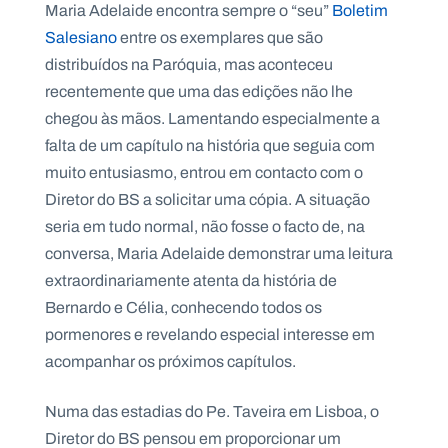
Maria Adelaide encontra sempre o “seu”
Boletim
.
p
Salesiano
entre os exemplares que são
t
distribuídos na Paróquia, mas aconteceu
recentemente que uma das edições não lhe
A
C
chegou às mãos. Lamentando especialmente a
g
o
falta de um capítulo na história que seguia com
e
n
n
t
muito entusiasmo, entrou em contacto com o
d
a
a
c
Diretor do BS a solicitar uma cópia. A situação
t
o
seria em tudo normal, não fosse o facto de, na
s
conversa, Maria Adelaide demonstrar uma leitura
N
extraordinariamente atenta da história de
e
Bernardo e Célia, conhecendo todos os
w
s
pormenores e revelando especial interesse em
l
e
acompanhar os próximos capítulos.
tt
e
r
Numa das estadias do Pe. Taveira em Lisboa, o
Diretor do BS pensou em proporcionar um