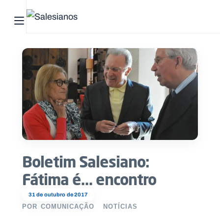
Abrir menu principal
Pesquisar no site
Início
Quem
somos
O
que
Boletim Salesiano:
fazemos
Fátima é… encontro
Recursos
31 de outubro de 2017
POR
COMUNICAÇÃO
NOTÍCIAS
Notícias