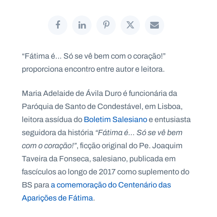
P
“Fátima é… Só se vê bem com o coração!”
O
R
proporciona encontro entre autor e leitora.
T
A
L
N
Maria Adelaide de Ávila Duro é funcionária da
A
C
I
Paróquia de Santo de Condestável, em Lisboa,
O
N
leitora assídua do
Boletim Salesiano
e entusiasta
A
L
seguidora da história
“Fátima é… Só se vê bem
S
a
com o coração!”
, ficção original do Pe. Joaquim
l
Taveira da Fonseca, salesiano, publicada em
e
s
fascículos ao longo de 2017 como suplemento do
i
BS para
a comemoração do Centenário das
a
n
Aparições de Fátima
.
o
s