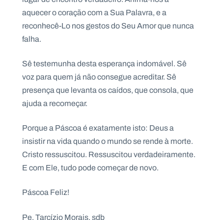
.
aquecer o coração com a Sua Palavra, e a
p
t
reconhecê-Lo nos gestos do Seu Amor que nunca
falha.
A
C
Sê testemunha desta esperança indomável. Sê
g
o
e
n
voz para quem já não consegue acreditar. Sê
n
t
d
a
presença que levanta os caídos, que consola, que
a
c
ajuda a recomeçar.
t
o
s
Porque a Páscoa é exatamente isto: Deus a
N
insistir na vida quando o mundo se rende à morte.
e
w
Cristo ressuscitou. Ressuscitou verdadeiramente.
s
l
E com Ele, tudo pode começar de novo.
e
tt
e
Páscoa Feliz!
r
Pe. Tarcízio Morais, sdb