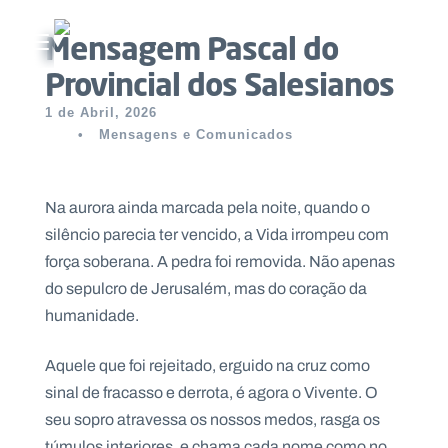
Mensagem Pascal do
Abrir menu principal
Provincial dos Salesianos
Pesquisar no site
1 de Abril, 2026
•
Mensagens e Comunicados
Início
Quem
Na aurora ainda marcada pela noite, quando o
somos
silêncio parecia ter vencido, a Vida irrompeu com
força soberana. A pedra foi removida. Não apenas
O
do sepulcro de Jerusalém, mas do coração da
que
humanidade.
fazemos
Aquele que foi rejeitado, erguido na cruz como
Recursos
sinal de fracasso e derrota, é agora o Vivente. O
seu sopro atravessa os nossos medos, rasga os
Notícias
túmulos interiores, e chama cada nome como no