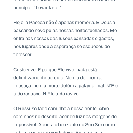
princípio: “Levanta-te!”.
Hoje, a Páscoa não é apenas memória. É Deus a
passar de novo pelas nossas noites fechadas. Ele
P
O
entra nas nossas desilusões cansadas e gastas,
R
T
nos lugares onde a esperança se esqueceu de
A
L
N
florescer.
A
C
I
O
Cristo vive. E porque Ele vive, nada está
N
A
definitivamente perdido. Nem a dor, nem a
L
S
injustiça, nem a morte detêm a palavra final. N’Ele
a
tudo renasce. N’Ele tudo revive.
l
e
s
O Ressuscitado caminha à nossa frente. Abre
i
a
caminhos no deserto, acende luz nas margens do
n
impossível. Aponta o horizonte do Seu Ser como
o
s
lugar de encontro verdadeiro. Anima-nos a