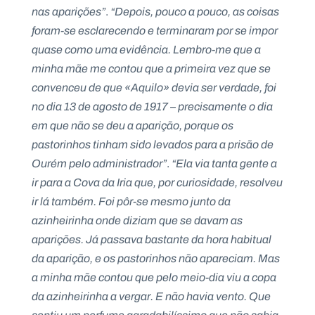
.
nas aparições”
.
“Depois, pouco a pouco, as coisas
p
foram-se esclarecendo e terminaram por se impor
t
quase como uma evidência. Lembro-me que a
minha mãe me contou que a primeira vez que se
A
C
convenceu de que «Aquilo» devia ser verdade, foi
g
o
e
n
no dia 13 de agosto de 1917 – precisamente o dia
n
t
em que não se deu a aparição, porque os
d
a
a
c
pastorinhos tinham sido levados para a prisão de
t
o
Ourém pelo administrador”
.
“Ela via tanta gente a
s
ir para a Cova da Iria que, por curiosidade, resolveu
N
ir lá também. Foi pôr-se mesmo junto da
e
w
azinheirinha onde diziam que se davam as
s
aparições. Já passava bastante da hora habitual
l
e
da aparição, e os pastorinhos não apareciam. Mas
tt
e
a minha mãe contou que pelo meio-dia viu a copa
r
da azinheirinha a vergar. E não havia vento. Que