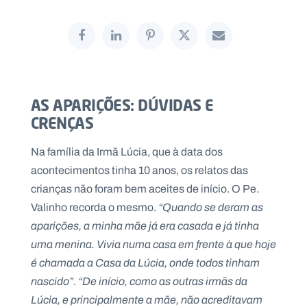
P
O
R
T
AS APARIÇÕES: DÚVIDAS E
A
L
CRENÇAS
N
A
C
I
Na família da Irmã Lúcia, que à data dos
O
N
acontecimentos tinha 10 anos, os relatos das
A
L
crianças não foram bem aceites de início. O Pe.
S
a
Valinho recorda o mesmo.
“Quando se deram as
l
aparições, a minha mãe já era casada e já tinha
e
s
uma menina. Vivia numa casa em frente à que hoje
i
é chamada a Casa da Lúcia, onde todos tinham
a
n
nascido”
.
“De início, como as outras irmãs da
o
Lúcia, e principalmente a mãe, não acreditavam
s