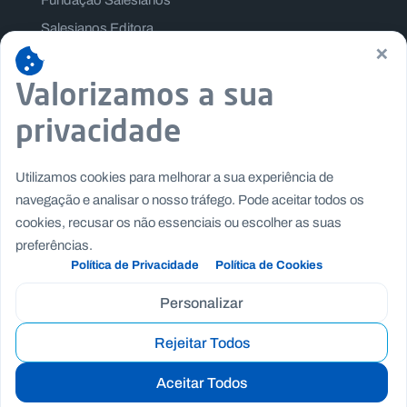
Fundação Salesianos
Salesianos Editora
×
Família Salesiana
Valorizamos a sua
Missão Dom Bosco
Jogos Nacionais Salesianos
privacidade
Utilizamos cookies para melhorar a sua experiência de
navegação e analisar o nosso tráfego. Pode aceitar todos os
cookies, recusar os não essenciais ou escolher as suas
preferências.
Política de Privacidade
Política de Cookies
Personalizar
Rejeitar Todos
Copyright © Fundação Salesianos
|
|
Recrutamento
Canal de Denúncia Interno
Politica de
Aceitar Todos
|
|
Privacidade
Politica de Cookies
Termos e Condições