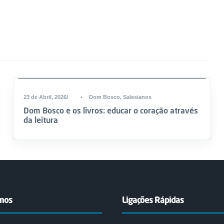
a
u
m
e
n
t
23 de Abril, 2026
•
Dom Bosco
,
Salesianos
a
Dom Bosco e os livros: educar o coração através
r
da leitura
o
u
d
i
m
emos
Ligações Rápidas
i