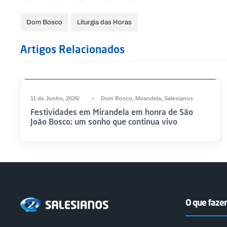
Dom Bosco
Liturgia das Horas
Artigos Relacionados
11 de Junho, 2026
•
Dom Bosco
,
Mirandela
,
Salesianos
Festividades em Mirandela em honra de São
João Bosco: um sonho que continua vivo
O que faz