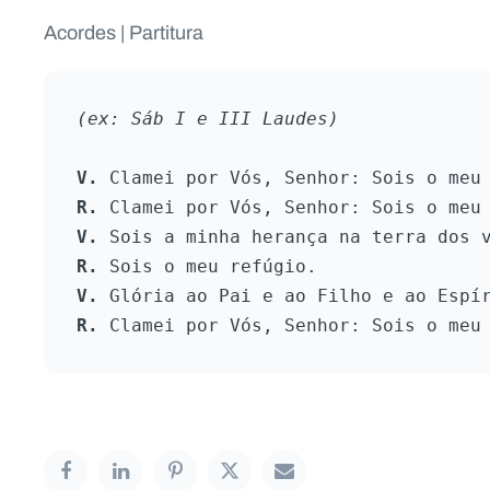
r
Acordes | Partitura
d
e
(ex: Sáb I e III Laudes)
á
u
V.
 Clamei por Vós, Senhor: Sois o meu
d
R.
 Clamei por Vós, Senhor: Sois o meu
i
V.
 Sois a minha herança na terra dos 
o
R.
 Sois o meu refúgio.
V.
 Glória ao Pai e ao Filho e ao Espí
R.
 Clamei por Vós, Senhor: Sois o meu