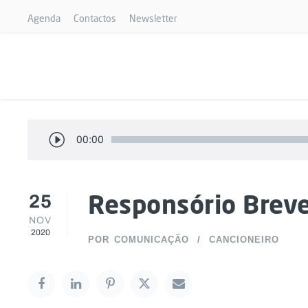
Agenda
Contactos
Newsletter
R
00:00
e
p
25
Responsório Brev
r
NOV
o
2020
d
POR
COMUNICAÇÃO
CANCIONEIRO
u
t
o