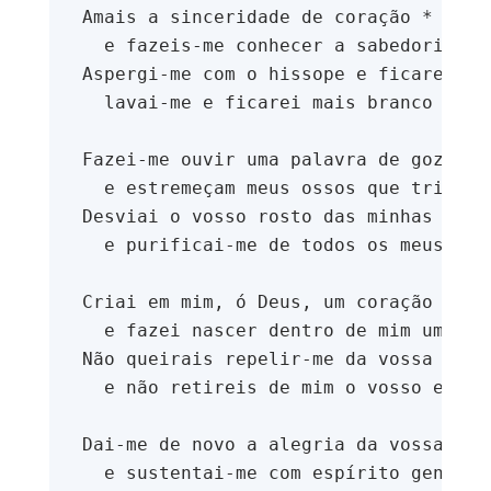
.
Amais a sinceridade de coração *
p
  e fazeis-me conhecer a sabedoria no
t
Aspergi-me com o hissope e ficarei pu
  lavai-me e ficarei mais branco do q
A
C
g
o
e
n
Fazei-me ouvir uma palavra de gozo e 
n
t
  e estremeçam meus ossos que tritura
d
a
a
c
Desviai o vosso rosto das minhas falt
t
  e purificai-me de todos os meus pec
o
s
N
Criai em mim, ó Deus, um coração puro
e
  e fazei nascer dentro de mim um esp
w
s
Não queirais repelir-me da vossa pres
l
  e não retireis de mim o vosso espír
e
tt
e
r
Dai-me de novo a alegria da vossa sal
  e sustentai-me com espírito generos