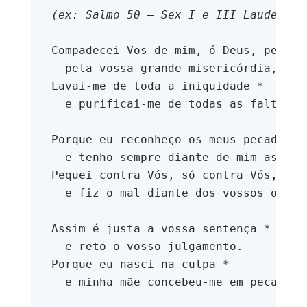
e
(ex: Salmo 50 – Sex I e III Laudes)
á
u
Compadecei-Vos de mim, ó Deus, pela v
d
  pela vossa grande misericórdia, apa
P
O
i
Lavai-me de toda a iniquidade *
R
T
  e purificai-me de todas as faltas.
o
A
L
N
A
C
Porque eu reconheço os meus pecados *
I
O
  e tenho sempre diante de mim as min
N
A
Pequei contra Vós, só contra Vós, *
L
S
  e fiz o mal diante dos vossos olhos
a
l
e
Assim é justa a vossa sentença *
s
  e reto o vosso julgamento.
i
a
Porque eu nasci na culpa *
n
  e minha mãe concebeu-me em pecado.
o
s