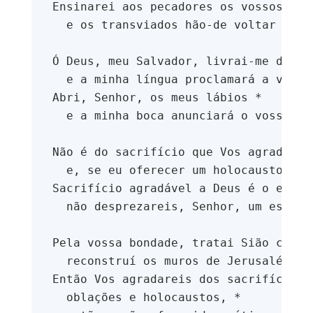
Ensinarei aos pecadores os vossos cam
  e os transviados hão-de voltar para
Ó Deus, meu Salvador, livrai-me do sa
  e a minha língua proclamará a vossa
Abri, Senhor, os meus lábios *
  e a minha boca anunciará o vosso lo
Não é do sacrifício que Vos agradais 
  e, se eu oferecer um holocausto, nã
Sacrifício agradável a Deus é o espír
  não desprezareis, Senhor, um espíri
Pela vossa bondade, tratai Sião com b
  reconstruí os muros de Jerusalém.
Então Vos agradareis dos sacrifícios 
  oblações e holocaustos, *