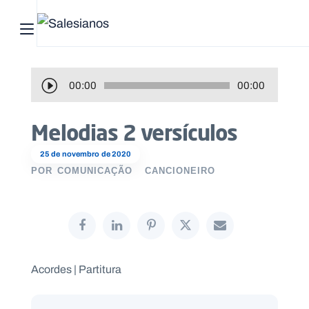
Abrir menu principal
Pesquisar no site
R
00:00
00:00
Início
e
Melodias 2 versículos
p
Quem
r
25 de novembro de 2020
somos
o
POR
COMUNICAÇÃO
CANCIONEIRO
d
O
u
que
t
fazemos
o
Recursos
Acordes | Partitura
r
d
Notícias