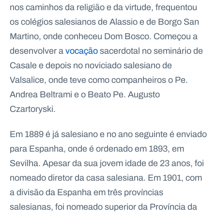
.
nos caminhos da religião e da virtude, frequentou
p
os colégios salesianos de Alassio e de Borgo San
t
Martino, onde conheceu Dom Bosco. Começou a
desenvolver a
vocação
sacerdotal no seminário de
A
C
g
o
Casale e depois no noviciado salesiano de
e
n
n
t
Valsalice, onde teve como companheiros o Pe.
d
a
Andrea Beltrami e o Beato Pe. Augusto
a
c
t
Czartoryski.
o
s
Em 1889 é já salesiano e no ano seguinte é enviado
N
e
para Espanha, onde é ordenado em 1893, em
w
s
Sevilha. Apesar da sua jovem idade de 23 anos, foi
l
e
nomeado diretor da casa salesiana. Em 1901, com
tt
e
a divisão da Espanha em três províncias
r
salesianas, foi nomeado superior da Província da