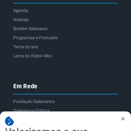
Agenda
Notícias
Boletim Salesiano
Programas e Podcasts
Tema do ano
Lema do Reitor-Mor
Em Rede
Fundação Salesianos
Salesianos Editora
×
Família Salesiana
Missão Dom Bosco