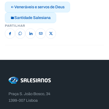
Veneráveis e servos de Deus
Santidade Salesiana
PARTILHAR
Praça S. João Bosco, 34
1399-007 Lisboa