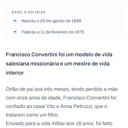
DATAS A DESTACAR
Nasceu a 29 de agosto de 1898
P
Faleceu a 11 de fevereiro de 1975
O
R
T
A
L
N
Francisco Convertini foi um modelo de vida
A
C
I
salesiana missionária e um mestre de vida
O
N
interior.
A
L
S
a
Órfão de pai aos três meses, tendo perdido a mãe
l
e
com onze anos de idade, Francisco Convertini foi
s
i
confiado ao casal Vito e Anna Petruzzi, que o
a
trataram como um filho.
n
o
Enviado para a vida militar aos 18 anos, foi feito
s