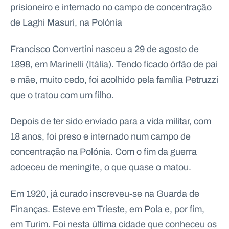
.
prisioneiro e internado no campo de concentração
p
de Laghi Masuri, na Polónia
t
Francisco Convertini nasceu a 29 de agosto de
A
C
1898, em Marinelli (Itália). Tendo ficado órfão de pai
g
o
e
n
e mãe, muito cedo, foi acolhido pela família Petruzzi
n
t
d
a
que o tratou com um filho.
a
c
t
o
Depois de ter sido enviado para a vida militar, com
s
18 anos, foi preso e internado num campo de
N
e
concentração na Polónia. Com o fim da guerra
w
s
adoeceu de meningite, o que quase o matou.
l
e
tt
Em 1920, já curado inscreveu-se na Guarda de
e
r
Finanças. Esteve em Trieste, em Pola e, por fim,
em Turim. Foi nesta última cidade que conheceu os