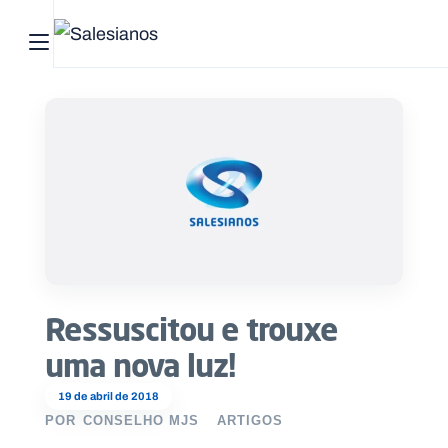
Abrir menu principal
Pesquisar no site
Início
Quem
somos
O
que
Ressuscitou e trouxe
fazemos
uma nova luz!
Recursos
19 de abril de 2018
POR
CONSELHO MJS
ARTIGOS
Notícias