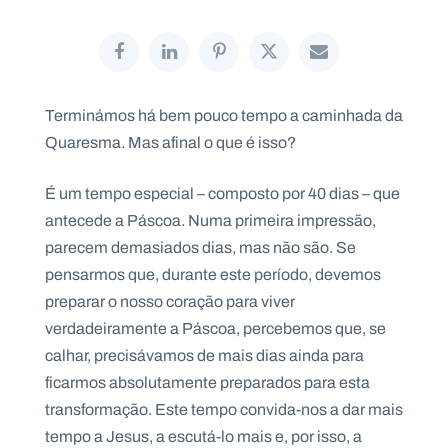
P
Terminámos há bem pouco tempo a caminhada da
O
R
Quaresma. Mas afinal o que é isso?
T
A
L
N
É um tempo especial – composto por 40 dias – que
A
C
I
antecede a Páscoa. Numa primeira impressão,
O
N
parecem demasiados dias, mas não são. Se
A
L
pensarmos que, durante este período, devemos
S
a
preparar o nosso coração para viver
l
verdadeiramente a Páscoa, percebemos que, se
e
s
calhar, precisávamos de mais dias ainda para
i
ficarmos absolutamente preparados para esta
a
n
transformação. Este tempo convida-nos a dar mais
o
tempo a Jesus, a escutá-lo mais e, por isso, a
s