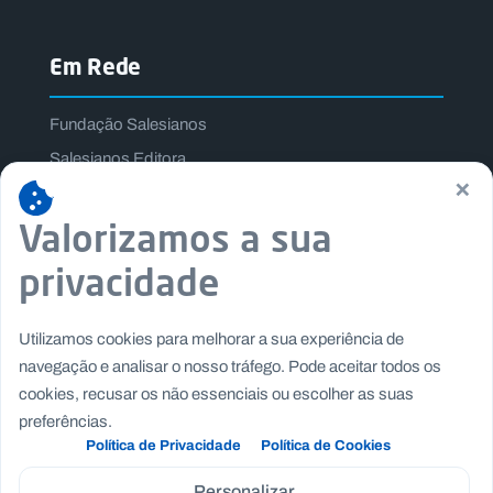
Em Rede
Fundação Salesianos
Salesianos Editora
×
Família Salesiana
Valorizamos a sua
Missão Dom Bosco
Jogos Nacionais Salesianos
privacidade
Utilizamos cookies para melhorar a sua experiência de
navegação e analisar o nosso tráfego. Pode aceitar todos os
cookies, recusar os não essenciais ou escolher as suas
preferências.
Política de Privacidade
Política de Cookies
Personalizar