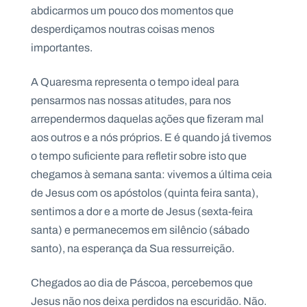
.
abdicarmos um pouco dos momentos que
p
desperdiçamos noutras coisas menos
t
importantes.
A
C
A Quaresma representa o tempo ideal para
g
o
pensarmos nas nossas atitudes, para nos
e
n
n
t
arrependermos daquelas ações que fizeram mal
d
a
a
c
aos outros e a nós próprios. E é quando já tivemos
t
o
o tempo suficiente para refletir sobre isto que
s
chegamos à semana santa: vivemos a última ceia
N
de Jesus com os apóstolos (quinta feira santa),
e
sentimos a dor e a morte de Jesus (sexta-feira
w
s
santa) e permanecemos em silêncio (sábado
l
e
santo), na esperança da Sua ressurreição.
tt
e
r
Chegados ao dia de Páscoa, percebemos que
Jesus não nos deixa perdidos na escuridão. Não.