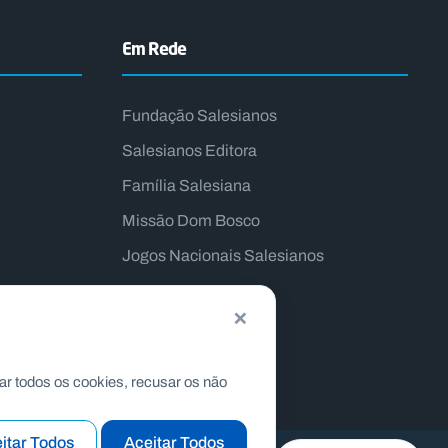
Em Rede
Fundação Salesianos
Salesianos Editora
Família Salesiana
Missão Dom Bosco
Jogos Nacionais Salesianos
×
ar todos os cookies, recusar os não
itar Todos
Aceitar Todos