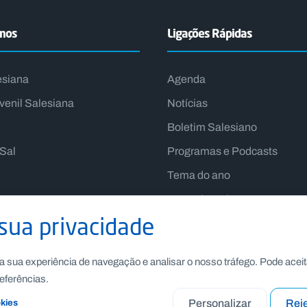
emos
Ligações Rápidas
esiana
Agenda
venil Salesiana
Notícias
Boletim Salesiano
lSal
Programas e Podcasts
Tema do ano
Lema do Reitor-Mor
sua privacidade
a sua experiência de navegação e analisar o nosso tráfego. Pode aceit
eferências.
Personalizar
Reje
okies