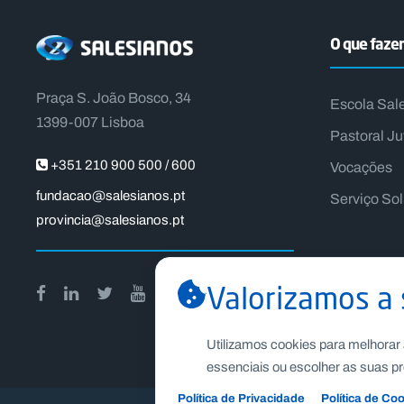
O que faz
Praça S. João Bosco, 34
Escola Sal
1399-007 Lisboa
Pastoral Ju
+351 210 900 500 / 600
Vocações
fundacao@salesianos.pt
Serviço So
provincia@salesianos.pt
Valorizamos a 
Utilizamos cookies para melhorar 
essenciais ou escolher as suas pr
Política de Privacidade
Política de Co