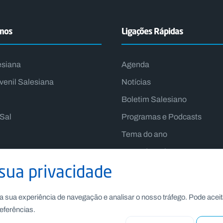
emos
Ligações Rápidas
esiana
Agenda
venil Salesiana
Notícias
Boletim Salesiano
lSal
Programas e Podcasts
Tema do ano
Lema do Reitor-Mor
sua privacidade
a sua experiência de navegação e analisar o nosso tráfego. Pode aceit
eferências.