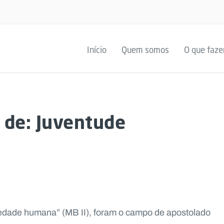
Início
Quem somos
O que faz
o de: Juventude
ciedade humana” (MB II), foram o campo de apostolado