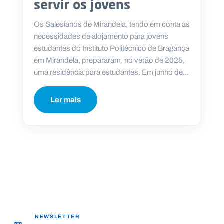
servir os jovens
Os Salesianos de Mirandela, tendo em conta as
necessidades de alojamento para jovens
estudantes do Instituto Politécnico de Bragança
P
em Mirandela, prepararam, no verão de 2025,
O
R
uma residência para estudantes. Em junho de...
T
A
L
N
A
Ler mais
C
I
O
N
A
L
S
a
l
e
s
i
a
n
o
NEWSLETTER
s