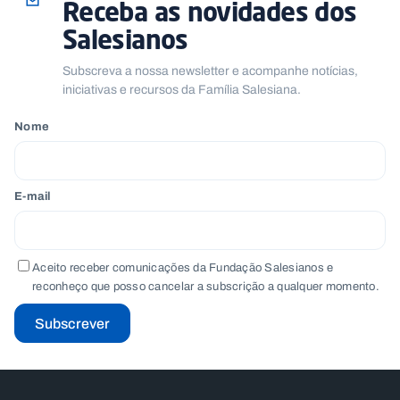
Receba as novidades dos
.
p
Salesianos
t
Subscreva a nossa newsletter e acompanhe notícias,
iniciativas e recursos da Família Salesiana.
A
C
g
o
Nome
e
n
n
t
d
a
a
c
t
E-mail
o
s
N
e
Aceito receber comunicações da Fundação Salesianos e
w
reconheço que posso cancelar a subscrição a qualquer momento.
s
l
e
Subscrever
tt
e
r