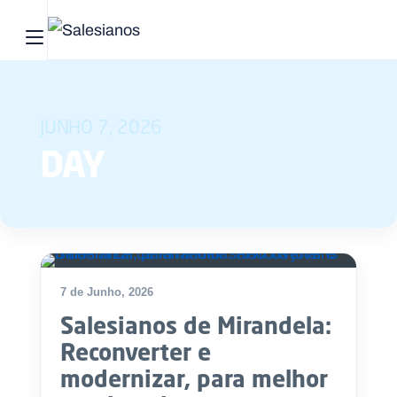
Abrir menu principal
Pesquisar no site
JUNHO 7, 2026
Início
DAY
Quem
somos
O
que
7 de Junho, 2026
fazemos
Salesianos de Mirandela:
Recursos
Reconverter e
modernizar, para melhor
Notícias