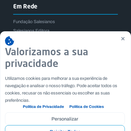
Em Rede
Fundação Salesianos
Salesianos Editora
×
Família Salesiana
Valorizamos a sua
Missão Dom Bosco
Jogos Nacionais Salesianos
privacidade
Utilizamos cookies para melhorar a sua experiência de
navegação e analisar o nosso tráfego. Pode aceitar todos os
cookies, recusar os não essenciais ou escolher as suas
preferências.
Política de Privacidade
Política de Cookies
Personalizar