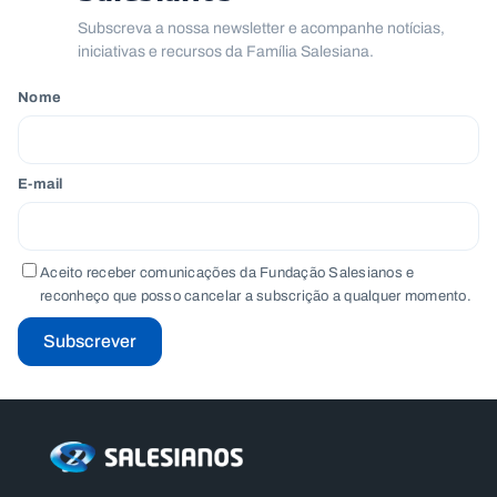
.
Subscreva a nossa newsletter e acompanhe notícias,
p
iniciativas e recursos da Família Salesiana.
t
Nome
A
C
g
o
e
n
n
t
E-mail
d
a
a
c
t
o
s
Aceito receber comunicações da Fundação Salesianos e
reconheço que posso cancelar a subscrição a qualquer momento.
N
e
Subscrever
w
s
l
e
tt
e
r