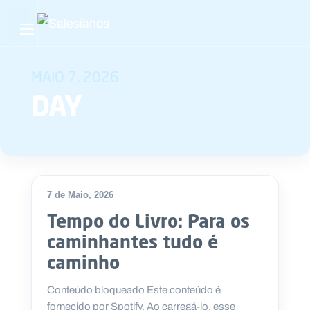
Abrir menu principal
Pesquisar no site
MAIO 7, 2026
DAY
Início
Quem
somos
O
7 de Maio, 2026
que
Tempo do Livro: Para os
fazemos
caminhantes tudo é
caminho
Recursos
Conteúdo bloqueado Este conteúdo é
Notícias
fornecido por Spotify. Ao carregá-lo, esse