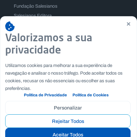
Fundação Salesianos
Salesianos Editora
×
Família Salesiana
Valorizamos a sua
Missão Dom Bosco
Jogos Nacionais Salesianos
privacidade
Utilizamos cookies para melhorar a sua experiência de
navegação e analisar o nosso tráfego. Pode aceitar todos os
cookies, recusar os não essenciais ou escolher as suas
preferências.
Política de Privacidade
Política de Cookies
Personalizar
Rejeitar Todos
Copyright © Fundação Salesianos
|
|
Recrutamento
Canal de Denúncia Interno
Politica de
Aceitar Todos