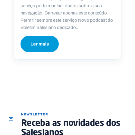
serviço pode recolher dados sobre a sua
navegação. Carregar apenas este conteúdo
Permitir sempre este serviço Novo podcast do
Boletim Salesiano dedicado...
P
O
R
T
Ler mais
A
L
N
A
C
I
O
N
A
L
S
a
l
e
s
i
NEWSLETTER
a
Receba as novidades dos
n
o
Salesianos
s