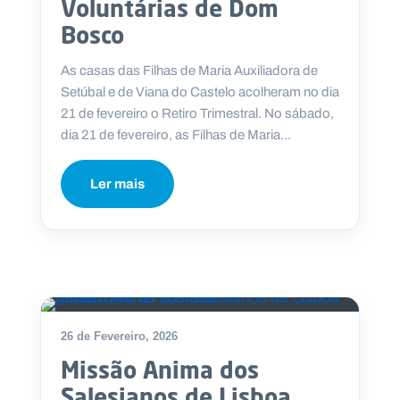
Voluntárias de Dom
Bosco
As casas das Filhas de Maria Auxiliadora de
Setúbal e de Viana do Castelo acolheram no dia
P
O
21 de fevereiro o Retiro Trimestral. No sábado,
R
T
dia 21 de fevereiro, as Filhas de Maria...
A
L
N
A
C
Ler mais
I
O
N
A
L
S
a
l
e
s
i
26 de Fevereiro, 2026
a
n
Missão Anima dos
o
Salesianos de Lisboa
s