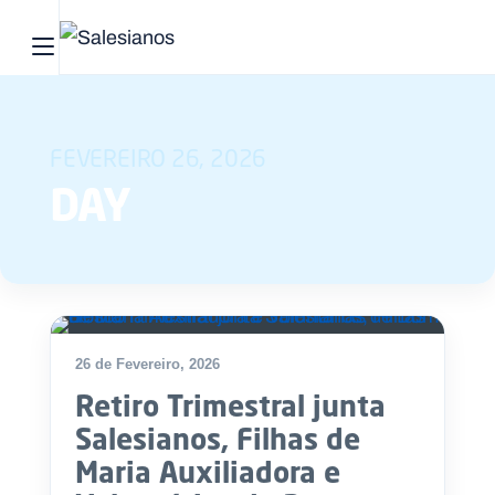
Abrir menu principal
Pesquisar no site
FEVEREIRO 26, 2026
Início
DAY
Quem
somos
O
que
26 de Fevereiro, 2026
fazemos
Retiro Trimestral junta
Recursos
Salesianos, Filhas de
Maria Auxiliadora e
Notícias