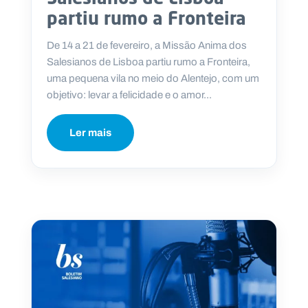
.
partiu rumo a Fronteira
p
t
De 14 a 21 de fevereiro, a Missão Anima dos
Salesianos de Lisboa partiu rumo a Fronteira,
uma pequena vila no meio do Alentejo, com um
A
C
g
o
objetivo: levar a felicidade e o amor...
e
n
n
t
d
a
Ler mais
a
c
t
o
s
N
e
w
s
l
e
tt
e
r