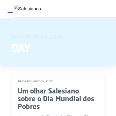
Abrir menu principal
Pesquisar no site
NOVEMBRO 14, 2025
Início
DAY
Quem
somos
O
que
14 de Novembro, 2025
fazemos
Um olhar Salesiano
sobre o Dia Mundial dos
Recursos
Pobres
Notícias