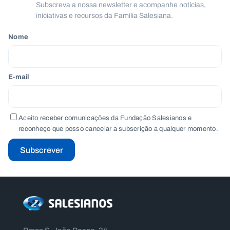
Subscreva a nossa newsletter e acompanhe notícias,
.
p
iniciativas e recursos da Família Salesiana.
t
Nome
A
C
g
o
e
n
E-mail
n
t
d
a
a
c
t
o
Aceito receber comunicações da Fundação Salesianos e
s
reconheço que posso cancelar a subscrição a qualquer momento.
N
Subscrever
e
w
s
l
e
tt
e
r