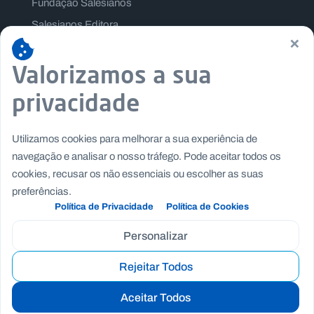
Fundação Salesianos
Salesianos Editora
×
Família Salesiana
Valorizamos a sua
Missão Dom Bosco
Jogos Nacionais Salesianos
privacidade
Utilizamos cookies para melhorar a sua experiência de
navegação e analisar o nosso tráfego. Pode aceitar todos os
cookies, recusar os não essenciais ou escolher as suas
preferências.
Política de Privacidade
Política de Cookies
Personalizar
Rejeitar Todos
Copyright © Fundação Salesianos
|
|
Recrutamento
Canal de Denúncia Interno
Politica de
Aceitar Todos
|
|
Privacidade
Politica de Cookies
Termos e Condições