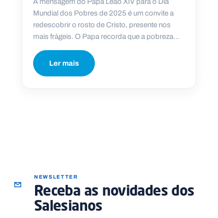
A mensagem do Papa Leão XIV para o Dia
Mundial dos Pobres de 2025 é um convite a
redescobrir o rosto de Cristo, presente nos
mais frágeis. O Papa recorda que a pobreza...
P
O
Ler mais
R
T
A
L
N
A
C
I
O
N
A
L
S
a
l
e
s
NEWSLETTER
i
Receba as novidades dos
a
n
Salesianos
o
s