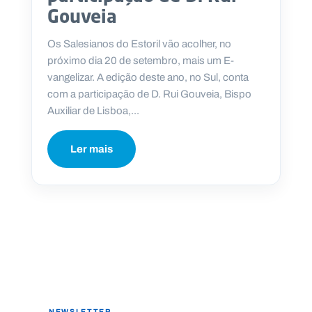
Gouveia
Os Salesianos do Estoril vão acolher, no
próximo dia 20 de setembro, mais um E-
P
vangelizar. A edição deste ano, no Sul, conta
O
R
com a participação de D. Rui Gouveia, Bispo
T
A
Auxiliar de Lisboa,...
L
N
A
C
Ler mais
I
O
N
A
L
S
a
l
e
s
i
a
n
o
s
NEWSLETTER