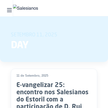
Abrir menu principal
Pesquisar no site
SETEMBRO 11, 2025
Início
DAY
Quem
somos
O
que
11 de Setembro, 2025
fazemos
E-vangelizar 25:
encontro nos Salesianos
Recursos
do Estoril com a
Notícias
participação de D. Rui