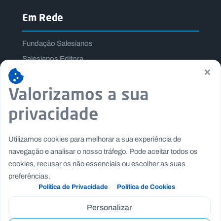
Em Rede
Fundação Salesianos
Salesianos Editora
×
Família Salesiana
Valorizamos a sua
Missão Dom Bosco
Jogos Nacionais Salesianos
privacidade
Utilizamos cookies para melhorar a sua experiência de
navegação e analisar o nosso tráfego. Pode aceitar todos os
cookies, recusar os não essenciais ou escolher as suas
preferências.
Política de Privacidade
Política de Cookies
Personalizar