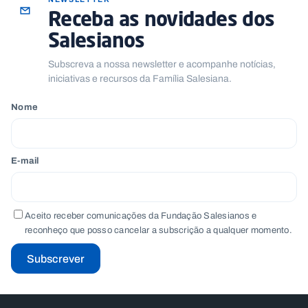
.
Receba as novidades dos
p
t
Salesianos
Subscreva a nossa newsletter e acompanhe notícias,
A
C
iniciativas e recursos da Família Salesiana.
g
o
e
n
Nome
n
t
d
a
a
c
t
o
E-mail
s
N
e
w
Aceito receber comunicações da Fundação Salesianos e
s
reconheço que posso cancelar a subscrição a qualquer momento.
l
e
tt
Subscrever
e
r