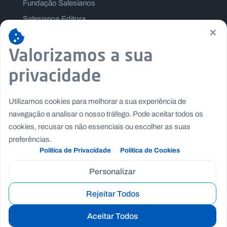
Fundação Salesianos
Salesianos Editora
×
Família Salesiana
Valorizamos a sua
Missão Dom Bosco
Jogos Nacionais Salesianos
privacidade
Utilizamos cookies para melhorar a sua experiência de
navegação e analisar o nosso tráfego. Pode aceitar todos os
cookies, recusar os não essenciais ou escolher as suas
preferências.
Política de Privacidade
Política de Cookies
Personalizar
Rejeitar Todos
Copyright © Fundação Salesianos
|
|
Recrutamento
Canal de Denúncia Interno
Politica de
Aceitar Todos
|
|
Privacidade
Politica de Cookies
Termos e Condições