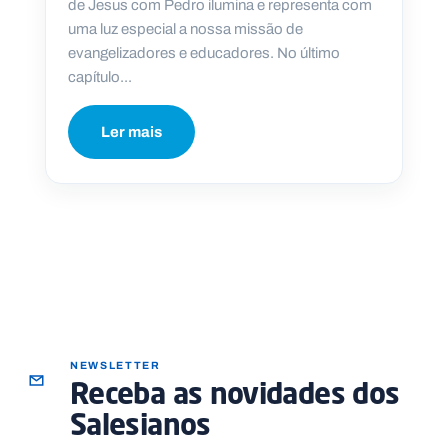
de Jesus com Pedro ilumina e representa com
uma luz especial a nossa missão de
evangelizadores e educadores. No último
capítulo...
P
O
Ler mais
R
T
A
L
N
A
C
I
O
N
A
L
S
a
l
e
s
NEWSLETTER
i
Receba as novidades dos
a
n
Salesianos
o
s