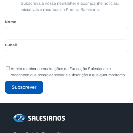
.
Subscreva a nossa newsletter e acompanhe notícias,
p
iniciativas e recursos da Família Salesiana.
t
Nome
A
C
g
o
e
n
E-mail
n
t
d
a
a
c
t
o
Aceito receber comunicações da Fundação Salesianos e
s
reconheço que posso cancelar a subscrição a qualquer momento.
N
e
Subscrever
w
s
l
e
tt
e
r