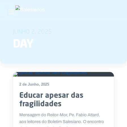
Abrir menu principal
Pesquisar no site
JUNHO 2, 2025
DAY
Início
Quem
somos
O
2 de Junho, 2025
que
Educar apesar das
fazemos
fragilidades
Recursos
Mensagem do Reitor-Mor, Pe. Fabio Attard,
aos leitores do Boletim Salesiano. O encontro
Notícias