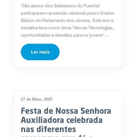
Três alunos dos Salesianos do Funchal
participaram na sessão nacional para o Ensino
Básico do Parlamento dos Jovens. Este ano a
iniciativa teve como tema “Novas Tecnologias,
P
oportunidades e desafios para os jovens”....
O
R
T
A
L
Ler mais
N
A
C
I
O
N
A
L
S
a
l
27 de Maio, 2025
e
s
Festa de Nossa Senhora
i
Auxiliadora celebrada
a
n
nas diferentes
o
s