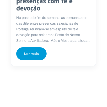
presenças com fé e
.
devoção
p
t
No passado fim de semana, as comunidades
das diferentes presenças salesianas de
A
C
Portugal reuniram-se em espírito de fé e
g
o
devoção para celebrar a Festa de Nossa
e
n
n
t
Senhora Auxiliadora. Mãe e Mestra para toda...
d
a
a
c
t
Ler mais
o
s
N
e
w
s
l
e
tt
e
r