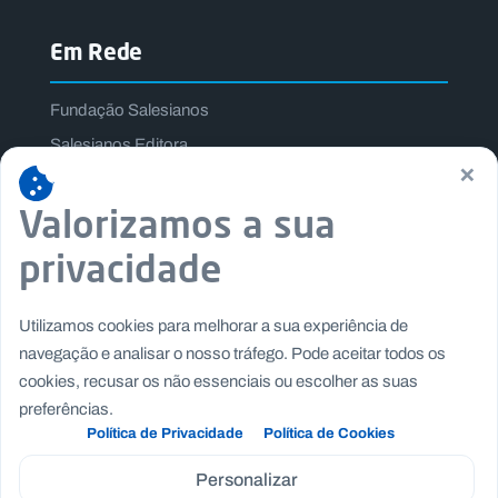
Em Rede
Fundação Salesianos
Salesianos Editora
×
Família Salesiana
Valorizamos a sua
Missão Dom Bosco
Jogos Nacionais Salesianos
privacidade
Utilizamos cookies para melhorar a sua experiência de
navegação e analisar o nosso tráfego. Pode aceitar todos os
cookies, recusar os não essenciais ou escolher as suas
preferências.
Política de Privacidade
Política de Cookies
Personalizar