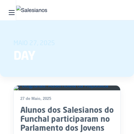
Abrir menu principal
Pesquisar no site
MAIO 27, 2025
Início
DAY
Quem
somos
O
que
27 de Maio, 2025
fazemos
Alunos dos Salesianos do
Recursos
Funchal participaram no
Parlamento dos Jovens
Notícias