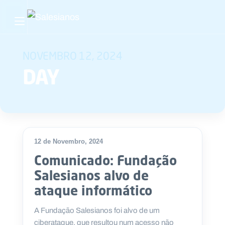
Abrir menu principal
Pesquisar no site
NOVEMBRO 12, 2024
DAY
Início
Quem
somos
O
12 de Novembro, 2024
que
Comunicado: Fundação
fazemos
Salesianos alvo de
ataque informático
Recursos
A Fundação Salesianos foi alvo de um
Notícias
ciberataque, que resultou num acesso não