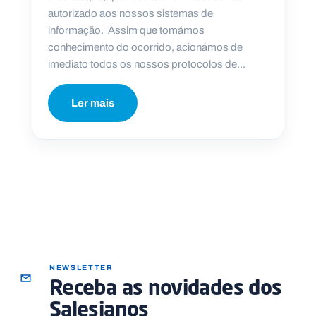
autorizado aos nossos sistemas de
informação. Assim que tomámos
conhecimento do ocorrido, acionámos de
imediato todos os nossos protocolos de...
P
O
R
T
Ler mais
A
L
N
A
C
I
O
N
A
L
S
a
l
e
s
i
NEWSLETTER
a
Receba as novidades dos
n
o
Salesianos
s