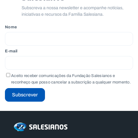
.
Subscreva a nossa newsletter e acompanhe notícias,
p
iniciativas e recursos da Família Salesiana.
t
Nome
A
C
g
o
e
n
n
t
E-mail
d
a
a
c
t
o
s
Aceito receber comunicações da Fundação Salesianos e
reconheço que posso cancelar a subscrição a qualquer momento.
N
e
Subscrever
w
s
l
e
tt
e
r