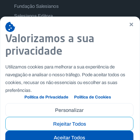
Fundação Salesianos
Salesianos Editora
×
Família Salesiana
Valorizamos a sua
Missão Dom Bosco
Jogos Nacionais Salesianos
privacidade
Utilizamos cookies para melhorar a sua experiência de
navegação e analisar o nosso tráfego. Pode aceitar todos os
cookies, recusar os não essenciais ou escolher as suas
preferências.
Política de Privacidade
Política de Cookies
Personalizar
Rejeitar Todos
Copyright © Fundação Salesianos
|
|
Recrutamento
Canal de Denúncia Interno
Politica de
Aceitar Todos