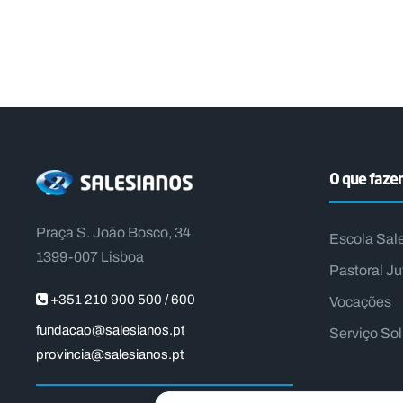
O que faz
Praça S. João Bosco, 34
Escola Sal
1399-007 Lisboa
Pastoral Ju
+351 210 900 500 / 600
Vocações
fundacao@salesianos.pt
Serviço So
provincia@salesianos.pt