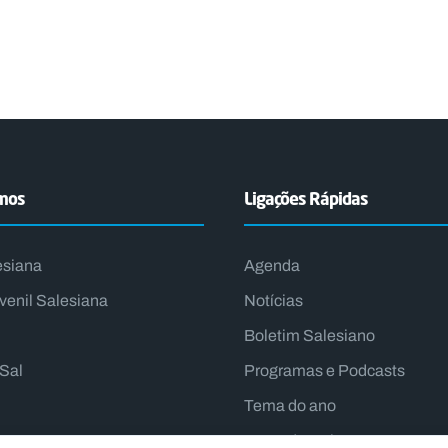
emos
Ligações Rápidas
esiana
Agenda
venil Salesiana
Notícias
Boletim Salesiano
lSal
Programas e Podcasts
Tema do ano
Lema do Reitor-Mor