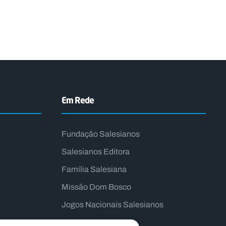
Em Rede
Fundação Salesianos
Salesianos Editora
Família Salesiana
Missão Dom Bosco
Jogos Nacionais Salesianos