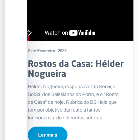
2 de Fevereiro, 2023
Rostos da Casa: Hélder
Nogueira
Hélder Nogueira, responsável do Serviço
SolSal dos Salesianos do Porto, é o “Rosto
da Casa” de hoje. Rubrica do BS Hoje que
tem por objetivo dar rosto a tantos
funcionários, de diferentes setores...
Ler mais