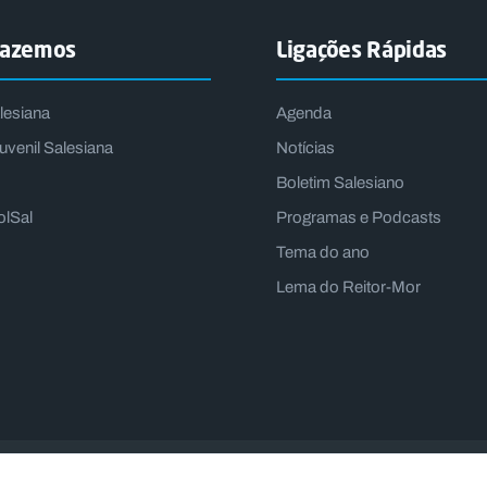
fazemos
Ligações Rápidas
lesiana
Agenda
uvenil Salesiana
Notícias
Boletim Salesiano
olSal
Programas e Podcasts
Tema do ano
Lema do Reitor-Mor
|
|
Recrutamento
Canal de Denúncia Interno