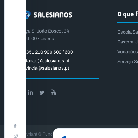
O que 
Praça S. João Bosco, 34
Escola Sa
1399-007 Lisboa
Pastoral J
Vocações
+351 210 900 500 / 600
fundacao@salesianos.pt
Serviço S
provincia@salesianos.pt
Copyright © Fundação Salesianos