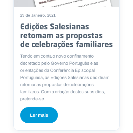
29 de Janeiro, 2021
Edições Salesianas
P
retomam as propostas
O
R
de celebrações familiares
T
A
L
N
Tendo em conta o novo confinamento
A
C
decretado pelo Governo Português e as
I
O
orientações da Conferência Episcopal
N
A
Portuguesa, as Edições Salesianas decidiram
L
S
retomar as propostas de celebrações
a
familiares. Com a criação destes subsídios,
l
pretende-se...
e
s
i
a
Ler mais
n
o
s