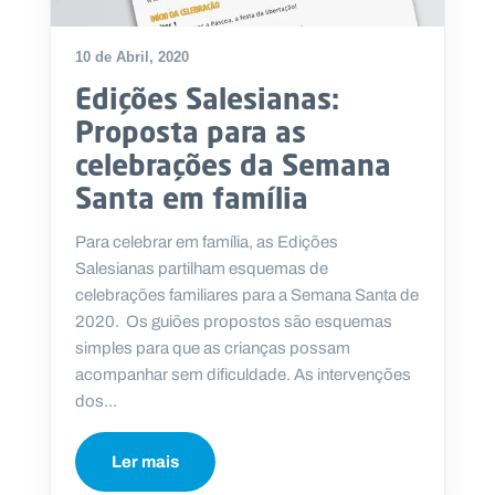
10 de Abril, 2020
Edições Salesianas:
P
Proposta para as
O
R
celebrações da Semana
T
A
L
Santa em família
N
A
C
I
Para celebrar em família, as Edições
O
N
Salesianas partilham esquemas de
A
L
celebrações familiares para a Semana Santa de
S
2020. Os guiões propostos são esquemas
a
l
simples para que as crianças possam
e
acompanhar sem dificuldade. As intervenções
s
dos...
i
a
n
Ler mais
o
s