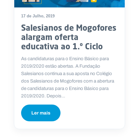
17 de Julho, 2019
Salesianos de Mogofores
P
alargam oferta
O
R
educativa ao 1.º Ciclo
T
A
L
N
As candidaturas para o Ensino Básico para
A
C
2019/2020 estão abertas. A Fundação
I
O
Salesianos continua a sua aposta no Colégio
N
A
dos Salesianos de Mogofores com a abertura
L
S
de candidaturas para o Ensino Básico para
a
2019/2020. Depois...
l
e
s
Ler mais
i
a
n
o
s