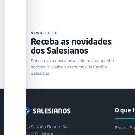
NEWSLETTER
Receba as novidades
dos Salesianos
Subscreva a nossa newsletter e acompanhe
notícias, iniciativas e recursos da Família
Salesiana.
O que 
Praça S. João Bosco, 34
Escola Sa
1399-007 Lisboa