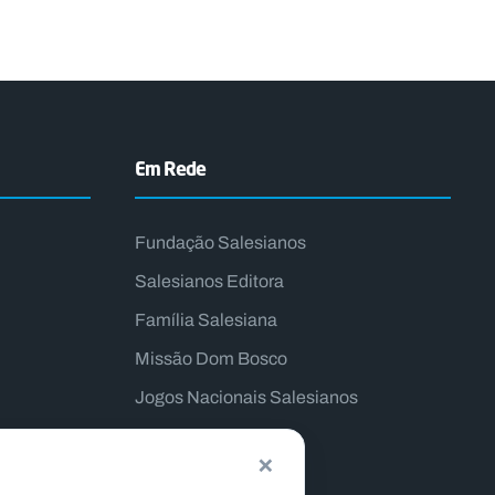
Em Rede
Fundação Salesianos
Salesianos Editora
Família Salesiana
Missão Dom Bosco
Jogos Nacionais Salesianos
×