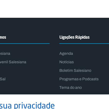
emos
Ligações Rápidas
esiana
Agenda
venil Salesiana
Notícias
Boletim Salesiano
lSal
Programas e Podcasts
Tema do ano
Lema do Reitor-Mor
sua privacidade