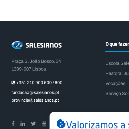
O que faz
Praça S. João Bosco, 34
Escola Sal
1399-007 Lisboa
Pastoral Ju
+351 210 900 500 / 600
Vocações
fundacao@salesianos.pt
Serviço So
provincia@salesianos.pt
Valorizamos a 