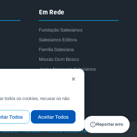
Em Rede
Fundação Salesianos
Salesianos Editora
Família Salesiana
Missão Dom Bosco
Jogos Nacionais Salesianos
×
ar todos os cookies, recusar os não
itar Todos
Aceitar Todos
Reportar erro
|
|
Politica de Privacidade
Politica de Cookies
Termos e Condições