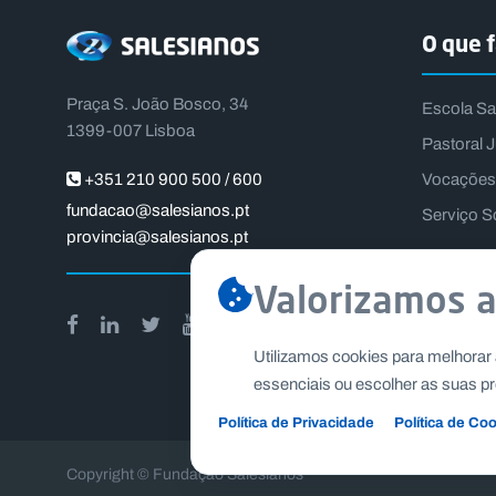
O que 
Praça S. João Bosco, 34
Escola Sa
1399-007 Lisboa
Pastoral J
Vocações
+351 210 900 500 / 600
fundacao@salesianos.pt
Serviço S
provincia@salesianos.pt
Valorizamos a
Utilizamos cookies para melhorar 
essenciais ou escolher as suas pr
Política de Privacidade
Política de Co
Copyright © Fundação Salesianos