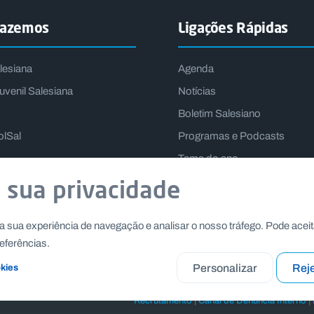
fazemos
Ligações Rápidas
lesiana
Agenda
uvenil Salesiana
Notícias
Boletim Salesiano
olSal
Programas e Podcasts
Tema do ano
Lema do Reitor-Mor
 sua privacidade
a sua experiência de navegação e analisar o nosso tráfego. Pode aceit
eferências.
Personalizar
Reje
okies
|
|
Recrutamento
Canal de Denúncia Interno