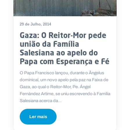
29 de Julho, 2014
P
Gaza: O Reitor-Mor pede
O
R
T
união da Família
A
L
Salesiana ao apelo do
N
A
C
Papa com Esperança e Fé
I
O
N
O Papa Francisco lançou, durante o Ângelus
A
L
dominical, um novo apelo pela paz na Faixa de
S
a
Gaza, ao qual o Reitor-Mor, Pe. Ángel
l
Fernández Artime, se uniu escrevendo à Família
e
Salesiana acerca da...
s
i
a
Ler mais
n
o
s