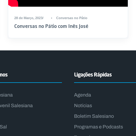
28 de Março, 2023
•
Conversas no Pátio
Conversas no Pátio com Inês José
emos
Ligações Rápidas
esiana
Agenda
venil Salesiana
Notícias
Boletim Salesiano
lSal
Programas e Podcasts