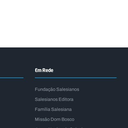
Em Rede
Fundação Salesianos
Salesianos Editora
Família Salesiana
Missão Dom Bosco