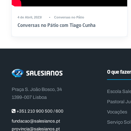
4 de Abril, 2023
•
Conversas no Pátio
Conversas no Pátio com Tiago Cunha
O que faz
Praça S. João Bosco, 34
Escola Sal
1399-007 Lisboa
Pastoral Ju
+351 210 900 500 / 600
Vocações
fundacao@salesianos.pt
Serviço So
provincia@salesianos.pt