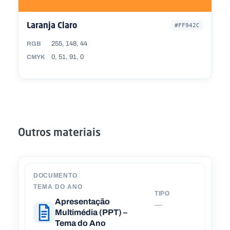
Laranja Claro
#FF942C
255, 148, 44
RGB
0, 51, 91, 0
CMYK
Outros materiais
DOCUMENTO
TEMA DO ANO
TIPO
D
Apresentação
—
Multimédia (PPT) –
Tema do Ano