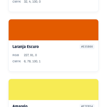
32, 4, 100, 0
CMYK
Laranja Escuro
#E35B00
227, 91, 0
RGB
6, 78, 100, 1
CMYK
Amarelo
#F7EB54