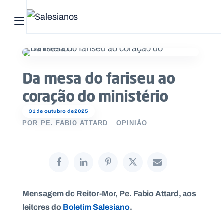
Abrir menu principal
Pesquisar no site
Da mesa do fariseu ao
Início
coração do ministério
Quem
somos
31 de outubro de 2025
POR
PE. FABIO ATTARD
OPINIÃO
O
que
fazemos
Recursos
Mensagem do Reitor-Mor, Pe. Fabio Attard, aos
leitores do
Boletim Salesiano
.
Notícias