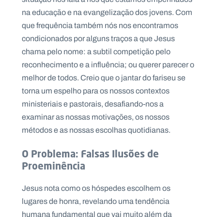
.
na educação e na evangelização dos jovens. Com
p
t
que frequência também nós nos encontramos
condicionados por alguns traços a que Jesus
chama pelo nome: a subtil competição pelo
A
C
g
o
reconhecimento e a influência; ou querer parecer o
e
n
melhor de todos. Creio que o jantar do fariseu se
n
t
d
a
torna um espelho para os nossos contextos
a
c
t
ministeriais e pastorais, desafiando-nos a
o
examinar as nossas motivações, os nossos
s
métodos e as nossas escolhas quotidianas.
N
e
w
O Problema: Falsas Ilusões de
s
l
Proeminência
e
tt
Jesus nota como os hóspedes escolhem os
e
r
lugares de honra, revelando uma tendência
humana fundamental que vai muito além da