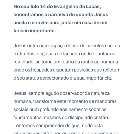
No capítulo 14 do Evangelho de Lucas,
encontramos a narrativa de quando Jesus
aceita o convite para jantar em casa de um
fariseu importante.
P
O
R
T
Jesus entra num espaço denso de cálculos sociais
A
L
e atitudes religiosas de fachada onde o jantar, na
N
A
C
realidade, se torna um teatro da ambição humana,
I
O
onde os hóspedes disputam posições que refletem
N
A
o seu status percecionado e a sua importância.
L
S
a
Jesus, sempre agudo observador da natureza
l
e
humana, transforma este momento de manobras
s
sociais num profundo ensinamento sobre os
i
a
fundamentos mesmos do discipulado cristão.
n
Tentemos compreender de que modo esta
o
s
situação nos fala a nós que estamos empenhados