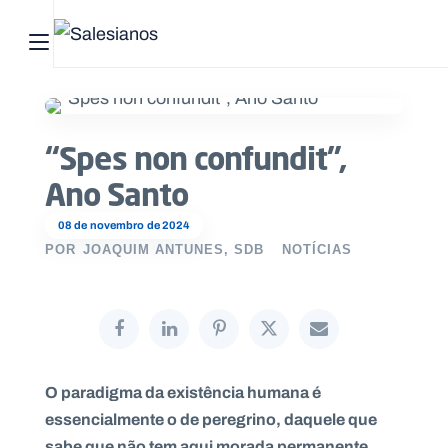
Abrir menu principal
Pesquisar no site
“Spes non confundit”,
Início
Ano Santo
Quem
somos
08 de novembro de 2024
POR
JOAQUIM ANTUNES, SDB
NOTÍCIAS
O
que
fazemos
Recursos
O paradigma da existência humana é
essencialmente o de peregrino, daquele que
Notícias
sabe que não tem aqui morada permanente.