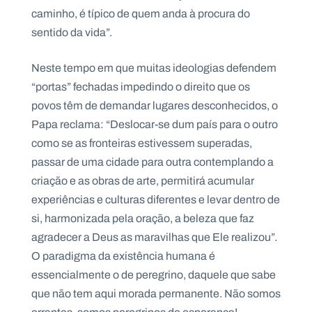
.
caminho, é típico de quem anda à procura do
p
sentido da vida”.
t
Neste tempo em que muitas ideologias defendem
A
C
“portas” fechadas impedindo o direito que os
g
o
e
n
povos têm de demandar lugares desconhecidos, o
n
t
Papa reclama: “Deslocar-se dum país para o outro
d
a
a
c
como se as fronteiras estivessem superadas,
t
o
passar de uma cidade para outra contemplando a
s
criação e as obras de arte, permitirá acumular
N
experiências e culturas diferentes e levar dentro de
e
w
si, harmonizada pela oração, a beleza que faz
s
agradecer a Deus as maravilhas que Ele realizou”.
l
e
O paradigma da existência humana é
tt
e
essencialmente o de peregrino, daquele que sabe
r
que não tem aqui morada permanente. Não somos