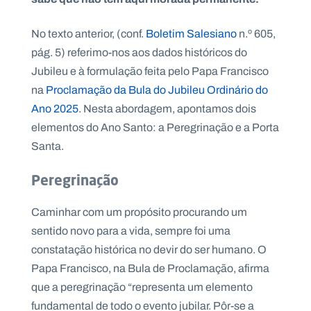
No texto anterior, (conf.
Boletim Salesiano
n.º 605,
pág. 5) referimo-nos aos dados históricos do
Jubileu e à formulação feita pelo Papa Francisco
P
O
na
Proclamação da Bula do Jubileu Ordinário do
R
T
Ano 2025
. Nesta abordagem, apontamos dois
A
L
N
elementos do Ano Santo: a Peregrinação e a Porta
A
C
Santa.
I
O
N
A
Peregrinação
L
S
a
Caminhar com um propósito procurando um
l
sentido novo para a vida, sempre foi uma
e
s
constatação histórica no devir do ser humano. O
i
Papa Francisco, na Bula de Proclamação, afirma
a
n
que a peregrinação “representa um elemento
o
fundamental de todo o evento jubilar. Pôr-se a
s