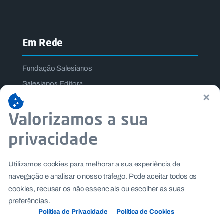
Em Rede
Fundação Salesianos
Salesianos Editora
×
Família Salesiana
Valorizamos a sua
Missão Dom Bosco
Jogos Nacionais Salesianos
privacidade
Utilizamos cookies para melhorar a sua experiência de
navegação e analisar o nosso tráfego. Pode aceitar todos os
cookies, recusar os não essenciais ou escolher as suas
preferências.
Política de Privacidade
Política de Cookies