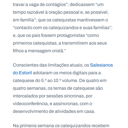
.
travar a vaga de contágios”; dedicassem “um
p
tempo razoável à oração pessoal e, se possível,
t
em família”; que os catequistas mantivessem o
“contacto com os catequizandos e suas famílias”;
A
C
e, que os pais fossem protagonistas “como
g
o
e
n
primeiros catequistas, a transmitirem aos seus
n
t
filhos a mensagem cristã.”
d
a
a
c
t
o
Conscientes das limitações atuais, os
Salesianos
s
do Estoril
adotaram os meios digitais para a
N
catequese do 5.º ao 10.º volume. De quatro em
e
quatro semanas, os temas de catequese são
w
s
intercalados por sessões síncronas, por
l
e
videoconferência, e assíncronas, com o
tt
e
desenvolvimento de atividades em casa.
r
Na primeira semana os catequizandos recebem