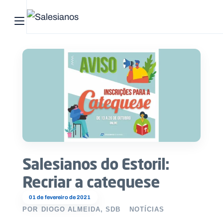
Abrir menu principal
Pesquisar no site
Início
Quem
somos
O
que
Salesianos do Estoril:
fazemos
Recriar a catequese
Recursos
01 de fevereiro de 2021
POR
DIOGO ALMEIDA, SDB
NOTÍCIAS
Notícias