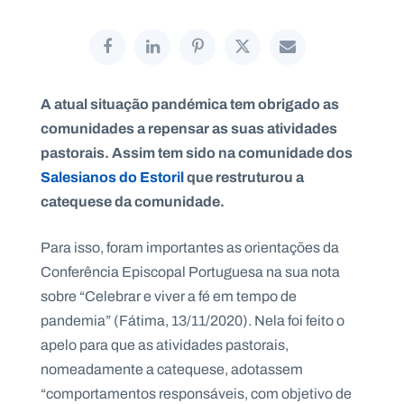
P
A atual situação pandémica tem obrigado as
O
R
comunidades a repensar as suas atividades
T
A
pastorais. Assim tem sido na comunidade dos
L
N
A
Salesianos do Estoril
que restruturou a
C
I
catequese da comunidade.
O
N
A
L
Para isso, foram importantes as orientações da
S
a
Conferência Episcopal Portuguesa na sua nota
l
sobre “Celebrar e viver a fé em tempo de
e
s
pandemia” (Fátima, 13/11/2020). Nela foi feito o
i
apelo para que as atividades pastorais,
a
n
nomeadamente a catequese, adotassem
o
“comportamentos responsáveis, com objetivo de
s