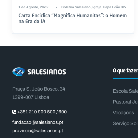
1 de Agosto, 2026
•
Boletim Salesiano
,
Igreja
,
Papa Leão XIV
Carta Encíclica “Magnifica Humanitas”: o Homem
na Era da IA
O que faz
Praça S. João Bosco, 34
Escola Sal
1399-007 Lisboa
Pastoral Ju
+351 210 900 500 / 600
Vocações
fundacao@salesianos.pt
Serviço So
provincia@salesianos.pt