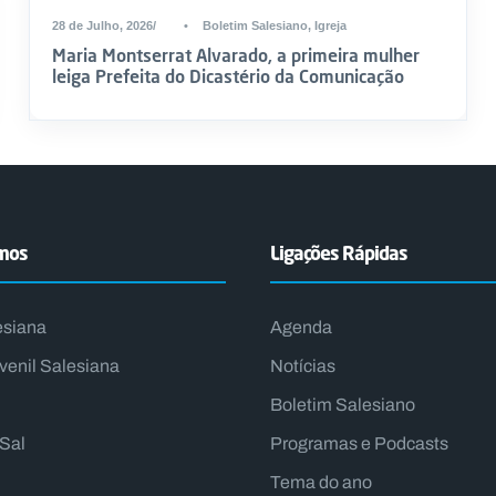
28 de Julho, 2026
•
Boletim Salesiano
,
Igreja
Maria Montserrat Alvarado, a primeira mulher
leiga Prefeita do Dicastério da Comunicação
emos
Ligações Rápidas
esiana
Agenda
venil Salesiana
Notícias
Boletim Salesiano
lSal
Programas e Podcasts
Tema do ano