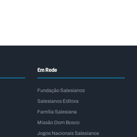
Em Rede
Fundação Salesianos
Salesianos Editora
Família Salesiana
Missão Dom Bosco
Jogos Nacionais Salesianos