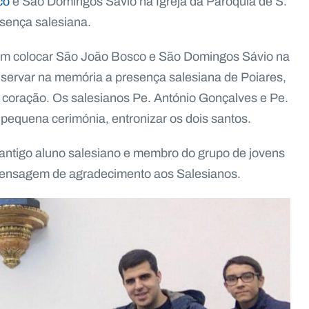
co
e São Domingos Sávio na Igreja da Paróquia de S.
sença salesiana.
ram colocar São João Bosco e São Domingos Sávio na
nservar na memória a presença salesiana de Poiares,
 coração. Os salesianos Pe. António Gonçalves e Pe.
pequena cerimónia, entronizar os dois santos.
 antigo aluno salesiano e membro do grupo de jovens
 mensagem de agradecimento aos Salesianos.