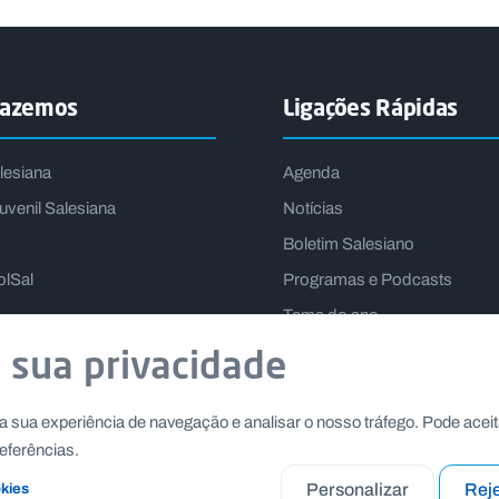
fazemos
Ligações Rápidas
lesiana
Agenda
uvenil Salesiana
Notícias
Boletim Salesiano
olSal
Programas e Podcasts
Tema do ano
Lema do Reitor-Mor
 sua privacidade
a sua experiência de navegação e analisar o nosso tráfego. Pode aceit
eferências.
Personalizar
Reje
okies