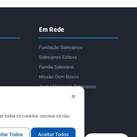
Em Rede
Fundação Salesianos
Salesianos Editora
Família Salesiana
Missão Dom Bosco
Jogos Nacionais Salesianos
×
ar todos os cookies, recusar os não
itar Todos
Aceitar Todos