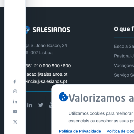
O que 
Praça S. João Bosco, 34
Escola Sa
1399-007 Lisboa
Pastoral J
Vocações
+351 210 900 500 / 600
fundacao@salesianos.pt
Serviço S
provincia@salesianos.pt
Valorizamos a
Utilizamos cookies para melhorar 
essenciais ou escolher as suas pr
Política de Privacidade
Política de Co