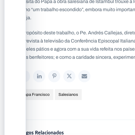
A visita do Papa à obra salesiana de Istambul trouxe à
como “um trabalho escondido”, embora muito important
Igreja.
A propósito deste trabalho, o Pe. Andrés Callejas, dire
entrevista à televisão da Conferência Episcopal Italia
aqueles pátios e agora com a sua vida refeita nos país
seus benfeitores; e como a caridade sincera, experime
Papa Francisco
Salesianos
Artigos Relacionados