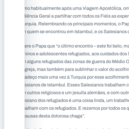
Como habitualmente após uma Viagem Apostólica, ont
Audiência Geral a partilhar com todos os Fiéis as exper
à Turquia. Relembrando os principais momentos, o Pa
com quem se encontrou em Istambul, e os Salesianos 
Refere o Papa que “o último encontro – este foi belo, 
meninos e adolescentes refugiados, aos cuidados dos 
com alguns refugiados das zonas de guerra do Médio Or
da Igreja, mas também para sublinhar o valor do acol
Agradeço mais uma vez à Turquia por esse acolhimento
Salesianos de Istambul. Esses Salesianos trabalham 
com outros religiosos e um jesuíta alemães, e com out
salesiano dos refugiados é uma coisa linda, um traba
trabalham com os refugiados. E rezemos por todos os q
as causas desta dolorosa chaga”.