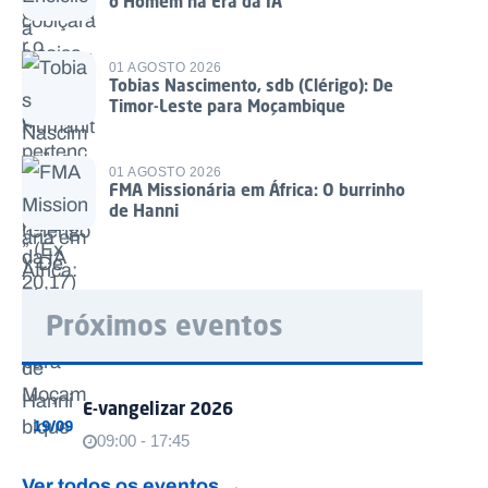
o Homem na Era da IA
01 AGOSTO 2026
Tobias Nascimento, sdb (Clérigo): De
Timor-Leste para Moçambique
01 AGOSTO 2026
FMA Missionária em África: O burrinho
de Hanni
Próximos eventos
E-vangelizar 2026
19/09
09:00 - 17:45
Ver todos os eventos →