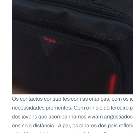
Os contactos constantes com as crianças, com os jo
necessidades prementes. Com o início do terceiro pe
dos jovens que acompanhamos viviam angustiados
ensino à distância. A par, os olhares dos pais reflet